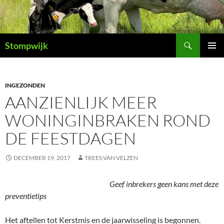
Ga
naar
de
Zoeken
inhoud
Stompwijk
PRIMAI
MENU
INGEZONDEN
AANZIENLIJK MEER
WONINGINBRAKEN ROND
DE FEESTDAGEN
DECEMBER 19, 2017
TREES VAN VELZEN
Geef inbrekers geen kans met deze
preventietips
Het aftellen tot Kerstmis en de jaarwisseling is begonnen.