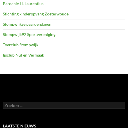
Parochie H. Laurentius
Stichting kinderopvang Zoeterwoude
Stompwijkse paardendagen
Stompwijk92 Sportvereniging
Toerclub Stompwijk
Ijsclub Nut en Vermaak
Zoeken
naar:
LAATSTE NIEUWS