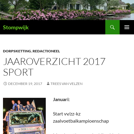
Ga
naar
de
Zoeken
inhoud
Stompwijk
PRIMAI
MENU
DORPSKETTING
,
REDACTIONEEL
JAAROVERZICHT 2017
SPORT
DECEMBER 19, 2017
TREES VAN VELZEN
Januari:
Start vv/zz-kz
zaalvoetbalkampioenschap