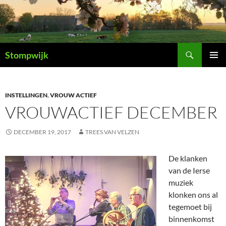
Ga
naar
de
inhoud
Zoeken
Stompwijk
PRIMAI
MENU
INSTELLINGEN
,
VROUW ACTIEF
VROUWACTIEF DECEMBER
DECEMBER 19, 2017
TREES VAN VELZEN
De klanken
van de Ierse
muziek
klonken ons al
tegemoet bij
binnenkomst