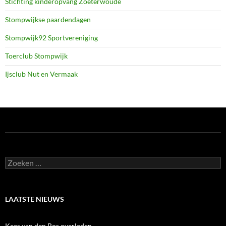
Stichting kinderopvang Zoeterwoude
Stompwijkse paardendagen
Stompwijk92 Sportvereniging
Toerclub Stompwijk
Ijsclub Nut en Vermaak
Zoeken
naar:
LAATSTE NIEUWS
Kees van den Bos overleden