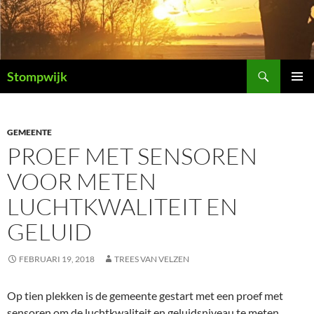
Ga
naar
de
inhoud
Zoeken
Stompwijk
PRIMAI
MENU
GEMEENTE
PROEF MET SENSOREN
VOOR METEN
LUCHTKWALITEIT EN
GELUID
FEBRUARI 19, 2018
TREES VAN VELZEN
Op tien plekken is de gemeente gestart met een proef met
sensoren om de luchtkwaliteit en geluidsniveau te meten.