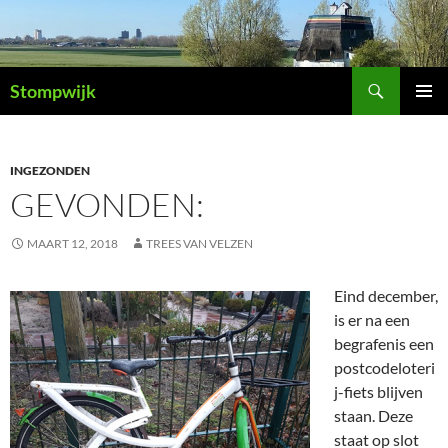
Ga
naar
de
Zoeken
inhoud
Stompwijk
PRIMAI
MENU
INGEZONDEN
GEVONDEN:
MAART 12, 2018
TREES VAN VELZEN
Eind december,
is er na een
begrafenis een
postcodeloteri
j-fiets blijven
staan. Deze
staat op slot