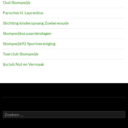
Oud Stompwijk
Parochie H. Laurentius
Stichting kinderopvang Zoeterwoude
Stompwijkse paardendagen
Stompwijk92 Sportvereniging
Toerclub Stompwijk
Ijsclub Nut en Vermaak
Zoeken
naar: