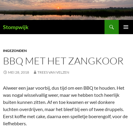
Ga
naar
de
Zoeken
inhoud
Stompwijk
PRIMAI
MENU
INGEZONDEN
BBQ MET HET ZANGKOOR
MEI 28, 2018
TREES VAN VELZEN
Alweer een jaar voorbij, dus tijd om een BBQ te houden. Het
was nogal wisselvallig weer, maar we hebben toch heerlijk
buiten kunnen zitten. Af en toe kwamen er wel donkere
luchten overdrijven, maar het bleef bij een of twee druppels.
Eerst koffie met cake, daarna een spelletje boerengolf, voor de
liefhebbers.