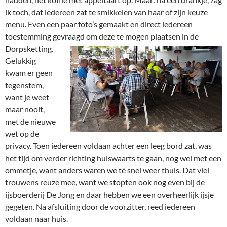
ik toch, dat iedereen zat te smikkelen van haar of zijn keuze
menu. Even een paar foto’s gemaakt en direct iedereen
toestemming gevraagd om deze te
mogen plaatsen in de
Dorpsketting.
Gelukkig
kwam er geen
tegenstem,
want je weet
maar nooit,
met de nieuwe
wet op de
privacy. Toen iedereen voldaan achter een leeg bord zat, was
het tijd om verder richting huiswaarts te gaan, nog wel met een
ommetje, want anders waren we té snel weer thuis. Dat viel
trouwens reuze mee, want we stopten ook nog even bij de
ijsboerderij De Jong en daar hebben we een overheerlijk ijsje
gegeten. Na afsluiting door de voorzitter, reed iedereen
voldaan naar huis.