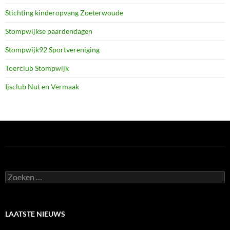
Stichting kinderopvang Zoeterwoude
Stompwijkse paardendagen
Stompwijk92 Sportvereniging
Toerclub Stompwijk
Ijsclub Nut en Vermaak
Zoeken
naar:
LAATSTE NIEUWS