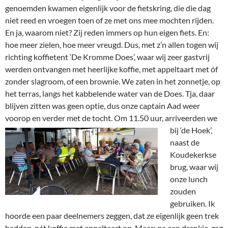
genoemden kwamen eigenlijk voor de fietskring, die die dag
niet reed en vroegen toen of ze met ons mee mochten rijden.
En ja, waarom niet? Zij reden immers op hun eigen fiets. En:
hoe meer zielen, hoe meer vreugd. Dus, met z’n allen togen wij
richting koffietent ‘De Kromme Does’, waar wij zeer gastvrij
werden ontvangen met heerlijke koffie, met appeltaart met óf
zonder slagroom, of een brownie. We zaten in het zonnetje, op
het terras, langs het kabbelende water van de Does. Tja, daar
blijven zitten was geen optie, dus onze captain Aad weer
voorop en verder met de
tocht. Om 11.50 uur, arriveerden we
bij ‘de Hoek’,
naast de
Koudekerkse
brug, waar wij
onze lunch
zouden
gebruiken. Ik
hoorde een paar deelnemers zeggen, dat ze eigenlijk geen trek
hadden, nét koffie met appeltaart op. Maar: na een drankje, zag