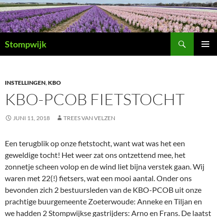
Ga
naar
de
Zoeken
inhoud
Stompwijk
PRIMAI
MENU
INSTELLINGEN
,
KBO
KBO-PCOB FIETSTOCHT
JUNI 11, 2018
TREES VAN VELZEN
Een terugblik op onze fietstocht, want wat was het een
geweldige tocht! Het weer zat ons ontzettend mee, het
zonnetje scheen volop en de wind liet bijna verstek gaan. Wij
waren met 22(!) fietsers, wat een mooi aantal. Onder ons
bevonden zich 2 bestuursleden van de KBO-PCOB uit onze
prachtige buurgemeente Zoeterwoude: Anneke en Tiljan en
we hadden 2 Stompwijkse gastrijders: Arno en Frans. De laatst