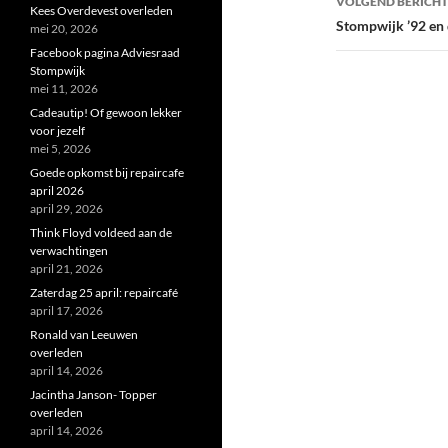
VOLGEND BERICHT
Kees Overdevest overleden
Stompwijk ’92 en
mei 20, 2026
Facebook pagina Adviesraad
Stompwijk
mei 11, 2026
Cadeautip! Of gewoon lekker
voor jezelf
mei 5, 2026
Goede opkomst bij repaircafe
april 2026
april 29, 2026
Think Floyd voldeed aan de
verwachtingen
april 21, 2026
Zaterdag 25 april: repaircafé
april 17, 2026
Ronald van Leeuwen
overleden
april 14, 2026
Jacintha Janson- Topper
overleden
april 14, 2026