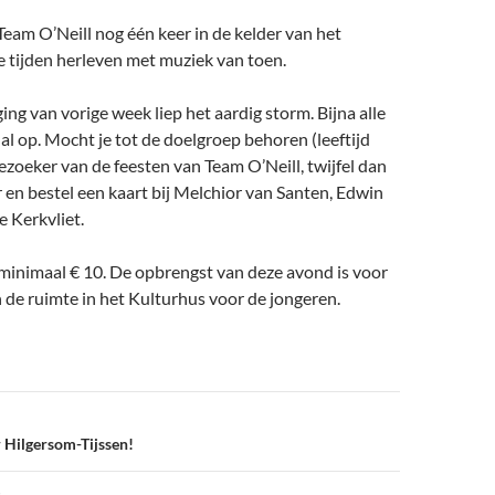
Team O’Neill nog één keer in de kelder van het
 tijden herleven met muziek van toen.
ng van vorige week liep het aardig storm. Bijna alle
 al op. Mocht je tot de doelgroep behoren (leeftijd
ezoeker van de feesten van Team O’Neill, twijfel dan
r en bestel een kaart bij Melchior van Santen, Edwin
e Kerkvliet.
minimaal € 10. De opbrengst van deze avond is voor
n de ruimte in het Kulturhus voor de jongeren.
 Hilgersom-Tijssen!