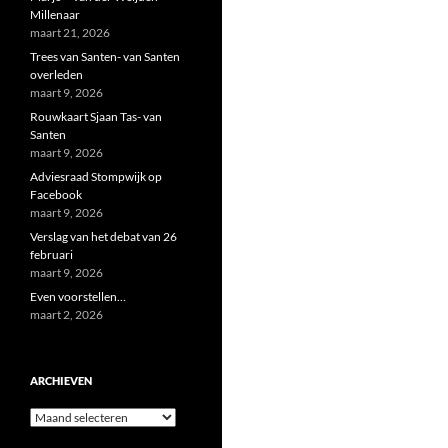
Millenaar
maart 21, 2026
Trees van Santen- van Santen
overleden
maart 9, 2026
Rouwkaart Sjaan Tas- van
Santen
maart 9, 2026
Adviesraad Stompwijk op
Facebook
maart 9, 2026
Verslag van het debat van 26
februari
maart 9, 2026
Even voorstellen…
maart 2, 2026
ARCHIEVEN
Archieven