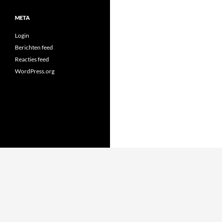
META
Login
Berichten feed
Reacties feed
WordPress.org