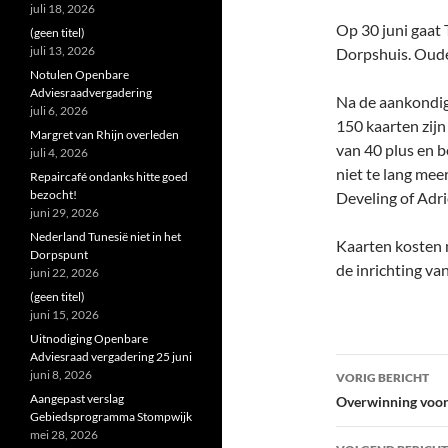
juli 18, 2026
Op 30 juni gaat 
(geen titel)
juli 13, 2026
Dorpshuis. Oude
Notulen Openbare
Adviesraadvergadering
Na de aankondigi
juli 6, 2026
150 kaarten zijn
Margret van Rhijn overleden
van 40 plus en b
juli 4, 2026
niet te lang mee
Repaircafé ondanks hitte goed
bezocht!
Develing of Adri
juni 29, 2026
Nederland Tunesië niet in het
Kaarten kosten 
Dorpspunt
de inrichting va
juni 22, 2026
(geen titel)
juni 15, 2026
Uitnodiging Openbare
Adviesraad vergadering 25 juni
Bericht
juni 8, 2026
VORIG BERICHT
navigatie
Aangepast verslag
Overwinning voor
Gebiedsprogramma Stompwijk
mei 28, 2026