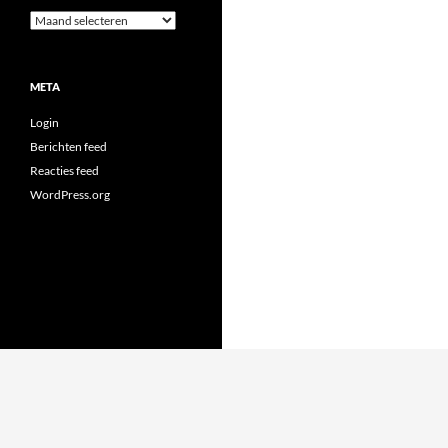
Archieven
META
Login
Berichten feed
Reacties feed
WordPress.org