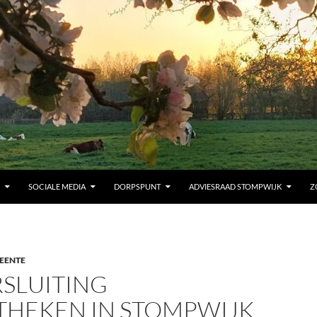
SOCIALE MEDIA
DORPSPUNT
ADVIESRAAD STOMPWIJK
Z
EENTE
SLUITING
OTHEKEN IN STOMPWIJK