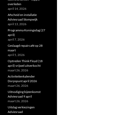
overleden
april 14, 2026
Afscheid en installatie
Adviesraad Stompwijk
april 13, 2026
Programma Koningsdag (27
april)
april 7, 2026
Geslaagd repaircafé op 28
maart
april 5, 2026
Optreden Think Floyd (18
april) vrijwel uitverkocht
maart 26, 2026
Activiteitenkalender
Dorpspunt april 2026
maart 26, 2026
Uitnodiging bijeenkomst
Adviesraad 9 april
maart 26, 2026
Uitslag verkiezingen
Adviesraad