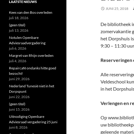
LAATSTE NIEUWS
JUNI 25, 2018
Kees van den Bos overleden
juli 18, 2026
De bibliotheek 
(geen titel)
juli 13, 2026
zomervakantie ge
Notulen Openbare
het Dorpshuis is
Adviesraadvergadering
9:30 – 11:30 uur
juli 6, 2026
Margret van Rhijn overleden
Reserveringen 
juli 4, 2026
Repaircafé ondanks hitte goed
bezocht!
Alle reserverin
juni 29, 2026
Veldeschool kunn
Nederland Tunesië niet in het
in het Dorpshui
Dorpspunt
juni 22, 2026
Verlengen en r
(geen titel)
juni 15, 2026
Uitnodiging Openbare
Op www.biblioth
Adviesraad vergadering 25 juni
uw bibliotheekp
juni 8, 2026
geleende materi