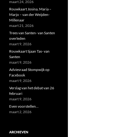
maart 24, 2026
Rouwkaart Josina, Maria –
Marjo – van der Weijden-
Millenaar
maart 21, 2026
Trees van Santen- van Santen
overleden
maart 9, 2026
Rouwkaart Sjaan Tas- van
Santen
maart 9, 2026
Adviesraad Stompwijk op
Facebook
maart 9, 2026
Verslag van het debat van 26
februari
maart 9, 2026
Even voorstellen…
maart 2, 2026
ARCHIEVEN