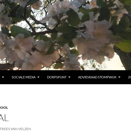
SOCIALE MEDIA
DORPSPUNT
ADVIESRAAD STOMPWIJK
Z
HOOL
AL
TREES VAN VELZEN