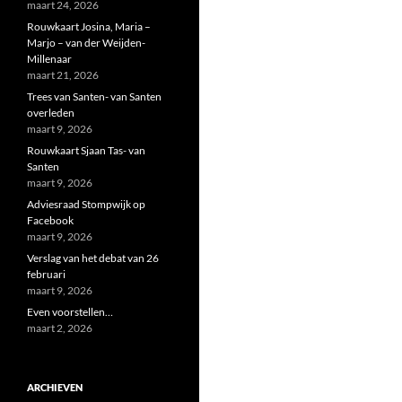
maart 24, 2026
Rouwkaart Josina, Maria –
Marjo – van der Weijden-
Millenaar
maart 21, 2026
Trees van Santen- van Santen
overleden
maart 9, 2026
Rouwkaart Sjaan Tas- van
Santen
maart 9, 2026
Adviesraad Stompwijk op
Facebook
maart 9, 2026
Verslag van het debat van 26
februari
maart 9, 2026
Even voorstellen…
maart 2, 2026
ARCHIEVEN