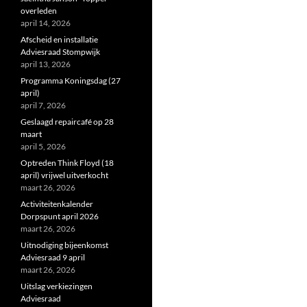
overleden
april 14, 2026
Afscheid en installatie
Adviesraad Stompwijk
april 13, 2026
Programma Koningsdag (27
april)
april 7, 2026
Geslaagd repaircafé op 28
maart
april 5, 2026
Optreden Think Floyd (18
april) vrijwel uitverkocht
maart 26, 2026
Activiteitenkalender
Dorpspunt april 2026
maart 26, 2026
Uitnodiging bijeenkomst
Adviesraad 9 april
maart 26, 2026
Uitslag verkiezingen
Adviesraad