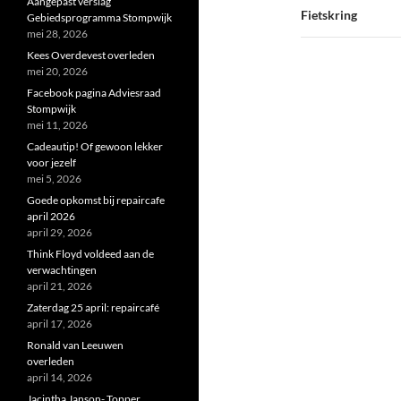
Aangepast verslag
Fietskring
Gebiedsprogramma Stompwijk
mei 28, 2026
Kees Overdevest overleden
mei 20, 2026
Facebook pagina Adviesraad
Stompwijk
mei 11, 2026
Cadeautip! Of gewoon lekker
voor jezelf
mei 5, 2026
Goede opkomst bij repaircafe
april 2026
april 29, 2026
Think Floyd voldeed aan de
verwachtingen
april 21, 2026
Zaterdag 25 april: repaircafé
april 17, 2026
Ronald van Leeuwen
overleden
april 14, 2026
Jacintha Janson- Topper