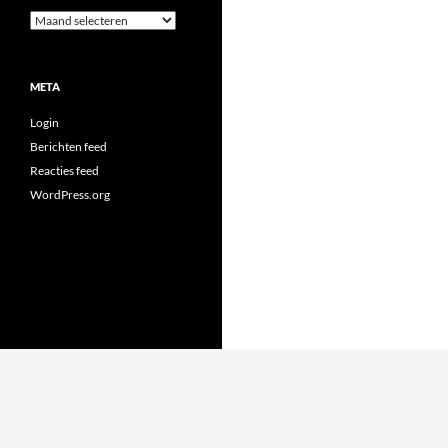
Archieven
META
Login
Berichten feed
Reacties feed
WordPress.org