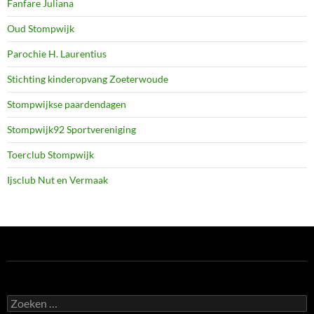
Fanfare Juliana
Oud Stompwijk
Parochie H. Laurentius
Stichting kinderopvang Zoeterwoude
Stompwijkse paardendagen
Stompwijk92 Sportvereniging
Toerclub Stompwijk
Ijsclub Nut en Vermaak
Zoeken
naar: