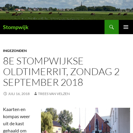
Ga
naar
de
Zoeken
inhoud
Stompwijk
PRIMAI
MENU
INGEZONDEN
8E STOMPWIJKSE
OLDTIMERRIT, ZONDAG 2
SEPTEMBER 2018
JULI 16, 2018
TREES VAN VELZEN
Kaarten en
kompas weer
uit de kast
gehaald om