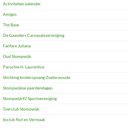
Activiteiten kalender
Amigos
The Base
De Gaanders Carnavalsvereniging
Fanfare Juliana
Oud Stompwijk
Parochie H. Laurentius
Stichting kinderopvang Zoeterwoude
Stompwijkse paardendagen
Stompwijk92 Sportvereniging
Toerclub Stompwijk
Ijsclub Nut en Vermaak