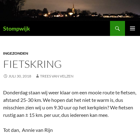
Ga
naar
de
Zoeken
inhoud
Stompwijk
PRIMAI
MENU
INGEZONDEN
FIETSKRING
JULI 30, 2018
TREES VAN VELZEN
Donderdag staan wij weer klaar om een mooie route te fietsen,
afstand 25-30 km. We hopen dat het niet te warm is, dus
misschien zien wij u om 9.30 uur op het kerkplein? We fietsen
rustig aan ± 15 km. per uur, dus iedereen kan mee.
Tot dan, Annie van Rijn