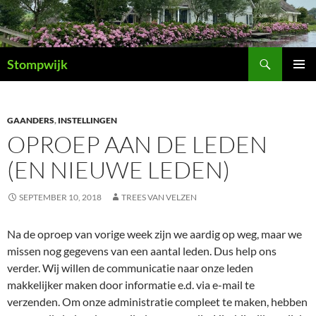
Ga
naar
de
Zoeken
inhoud
Stompwijk
PRIMAI
MENU
GAANDERS
,
INSTELLINGEN
OPROEP AAN DE LEDEN
(EN NIEUWE LEDEN)
SEPTEMBER 10, 2018
TREES VAN VELZEN
Na de oproep van vorige week zijn we aardig op weg, maar we
missen nog gegevens van een aantal leden. Dus help ons
verder. Wij willen de communicatie naar onze leden
makkelijker maken door informatie e.d. via e-mail te
verzenden. Om onze administratie compleet te maken, hebben