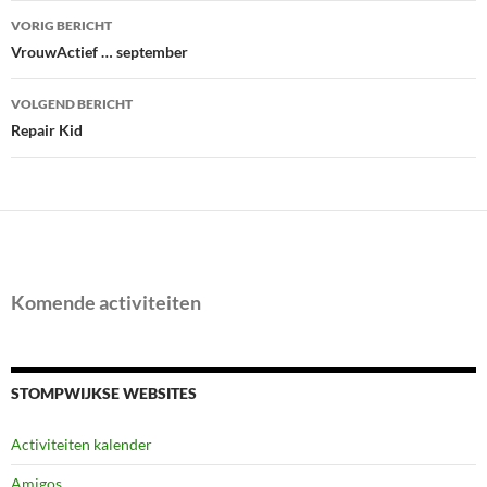
Bericht
VORIG BERICHT
navigatie
VrouwActief … september
VOLGEND BERICHT
Repair Kid
Komende activiteiten
STOMPWIJKSE WEBSITES
Activiteiten kalender
Amigos