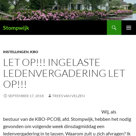
Ga
naar
de
Zoeken
inhoud
Stompwijk
PRIMAI
MENU
INSTELLINGEN
,
KBO
LET OP!!! INGELASTE
LEDENVERGADERING LET
OP!!!
SEPTEMBER 17, 2018
TREES VAN VELZEN
Wij, als
bestuur van de KBO-PCOB, afd. Stompwijk, hebben het nodig
gevonden om volgende week dinsdagmiddag een
ledenvergadering in te lassen. Waarom zult u zich afvragen? Ik