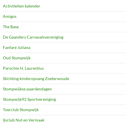
Activiteiten kalender
Amigos
The Base
De Gaanders Carnavalsvereniging
Fanfare Juliana
Oud Stompwijk
Parochie H. Laurentius
Stichting kinderopvang Zoeterwoude
Stompwijkse paardendagen
Stompwijk92 Sportvereniging
Toerclub Stompwijk
Ijsclub Nut en Vermaak