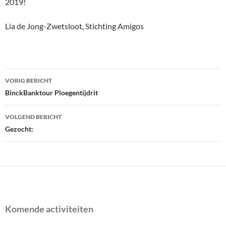
2019!
Lia de Jong-Zwetsloot, Stichting Amigos
Bericht
VORIG BERICHT
navigatie
BinckBanktour Ploegentijdrit
VOLGEND BERICHT
Gezocht:
Komende activiteiten