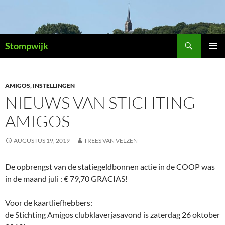
Ga
naar
de
Zoeken
inhoud
Stompwijk
PRIMAI
MENU
AMIGOS
,
INSTELLINGEN
NIEUWS VAN STICHTING
AMIGOS
AUGUSTUS 19, 2019
TREES VAN VELZEN
De opbrengst van de statiegeldbonnen actie in de COOP was
in de maand juli : € 79,70 GRACIAS!
Voor de kaartliefhebbers:
de Stichting Amigos clubklaverjasavond is zaterdag 26 oktober