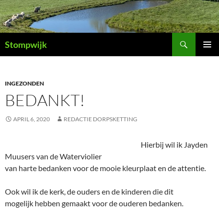
Ga
naar
de
Zoeken
inhoud
Stompwijk
PRIMAI
MENU
INGEZONDEN
BEDANKT!
APRIL 6, 2020
REDACTIE DORPSKETTING
Hierbij wil ik Jayden
Muusers van de Waterviolier
van harte bedanken voor de mooie kleurplaat en de attentie.
Ook wil ik de kerk, de ouders en de kinderen die dit
mogelijk hebben gemaakt voor de ouderen bedanken.