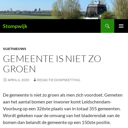
Ga
naar
de
Zoeken
inhoud
Stompwijk
PRIMAI
MENU
VLIETNIEUWS
GEMEENTE IS NIET ZO
GROEN
APRIL 6, 2020
REDACTIE DORPSKETTING
De gemeente is niet zo groen als men zich voordoet. Gemeten
aan het aantal bomen per inwoner komt Leidschendam-
Voorburg op een 326ste plaats van in totaal 355 gemeenten.
Wordt gekeken naar de omvang van het bladerendak van de
bomen dan belandt de gemeente op een 150ste positie.