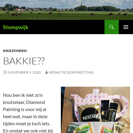
Ga
naar
de
Zoeken
inhoud
Stompwijk
PRIMAI
MENU
INGEZONDEN
BAKKIE??
NOVEMBER 9, 2020
REDACTIE DORPSKETTING
Nou ben ik niet zo’n
knutselaar, Diamond
Painting is voor mij al
heel wat, maar in deze
tijden moet je toch iets.
En omdat we ook niet bij