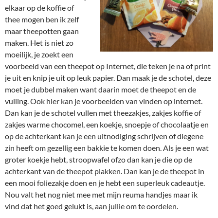
elkaar op de koffie of
thee mogen ben ik zelf
maar theepotten gaan
maken. Het is niet zo
moeilijk, je zoekt een
voorbeeld van een theepot op Internet, die teken je na of print
je uit en knip je uit op leuk papier. Dan maak je de schotel, deze
moet je dubbel maken want daarin moet de theepot en de
vulling. Ook hier kan je voorbeelden van vinden op internet.
Dan kan je de schotel vullen met theezakjes, zakjes koffie of
zakjes warme chocomel, een koekje, snoepje of chocolaatje en
op de achterkant kan je een uitnodiging schrijven of diegene
zin heeft om gezellig een bakkie te komen doen. Als je een wat
groter koekje hebt, stroopwafel ofzo dan kan je die op de
achterkant van de theepot plakken. Dan kan je de theepot in
een mooi foliezakje doen en je hebt een superleuk cadeautje.
Nou valt het nog niet mee met mijn reuma handjes maar ik
vind dat het goed gelukt is, aan jullie om te oordelen.