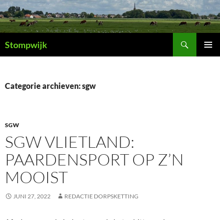
Ga
naar
de
Zoeken
inhoud
Stompwijk
PRIMAI
MENU
Categorie archieven: sgw
SGW
SGW VLIETLAND:
PAARDENSPORT OP Z’N
MOOIST
JUNI 27, 2022
REDACTIE DORPSKETTING