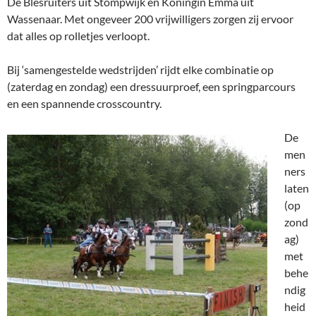
De Blesruiters uit Stompwijk en Koningin Emma uit
Wassenaar. Met ongeveer 200 vrijwilligers zorgen zij ervoor
dat alles op rolletjes verloopt.
Bij ‘samengestelde wedstrijden’ rijdt elke combinatie op
(zaterdag en zondag) een dressuurproef, een springparcours
en een spannende crosscountry.
De
men
ners
laten
(op
zond
ag)
met
behe
ndig
heid