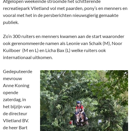
Afgelopen weekeinde stroomde het schitterende
recreatiepark Vlietland vol met paarden, pony’s en menners en
vooral met het in de persberichten nieuwsgierig gemaakte
publiek.
Zo’n 300 ruiters en menners kwamen aan de start waaronder
ook gerenommeerde namen als Leonie van Schaik (M), Noor
Kuilboer (M en L) en Licha Bax (L) welke ruiters ook
internationaal uitkomen.
Gedeputeerde
mevrouw
Anne Koning
opende
zaterdag, in
het bijzijn van
de directeur
Vlietland BV.
de heer Bart