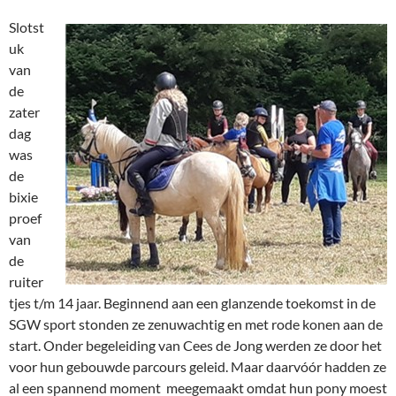
Slotst
uk
van
de
zater
dag
was
de
bixie
proef
van
de
ruiter
tjes t/m 14 jaar. Beginnend aan een glanzende toekomst in de
SGW sport stonden ze zenuwachtig en met rode konen aan de
start. Onder begeleiding van Cees de Jong werden ze door het
voor hun gebouwde parcours geleid. Maar daarvóór hadden ze
al een spannend moment meegemaakt omdat hun pony moest