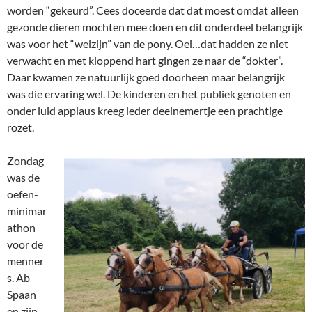
worden “gekeurd”. Cees doceerde dat dat moest omdat alleen
gezonde dieren mochten mee doen en dit onderdeel belangrijk
was voor het “welzijn” van de pony. Oei…dat hadden ze niet
verwacht en met kloppend hart gingen ze naar de “dokter”.
Daar kwamen ze natuurlijk goed doorheen maar belangrijk
was die ervaring wel. De kinderen en het publiek genoten en
onder luid applaus kreeg ieder deelnemertje een prachtige
rozet.
Zondag
was de
oefen-
minimar
athon
voor de
menner
s. Ab
Spaan
en zijn