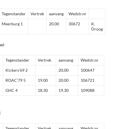
Tegenstander
Vertrek
aanvang
Wedstr.nr
Meerburg 1
20.00
30672
K.
Droog
ei
Tegenstander
Vertrek
aanvang
Wedstr.nr
Kickers’69 2
20.00
100647
ROAC’79 5
19.00
20.00
106721
GHC 4
18.30
19.30
109088
i
Tegenstander
Vertrek
aanvang
Wedstr.nr