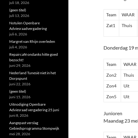
juli 18, 2026
(geen titel)
Team
WAAR
juli 13, 2026
Notulen Openbare
Zat1
Thuis
Adviesraadvergadering
juli 6, 2026
Margret van Rhijn overleden
juli 4, 2026
Donderdag 19 m
Repaircafé ondanks hitte goed
bezocht!
Team
WAAR
juni 29, 2026
Nederland Tunesië niet in het
Zon2
Thuis
Dorpspunt
juni 22, 2026
Zon4
Uit
(geen titel)
Zon5
Uit
juni 15, 2026
Uitnodiging Openbare
Adviesraad vergadering 25 juni
Junioren
juni 8, 2026
Maandag 23 me
Aangepast verslag
Gebiedsprogramma Stompwijk
mei 28, 2026
Team
WAAR