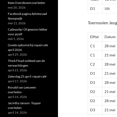
Kees Overdevest overleden
mei 20, 2026
D1
Uit
Facebook pagina Adviesraad
Stompwijk
Toernooien Jeu
mei 11, 2026
Cadeautip! Of gewoon lekker
voor jezelf
Elftal
Datum
mei 5, 2026
Goede opkomst bij repaircafe
C1
28 mei
april 2026
april 29, 2026
C1
21 mei
Think Floyd voldeed aan de
C2
28 mei
verwachtingen
april 21, 2026
D1
21 mei
Zaterdag 25 april: repaircafé
april 17, 2026
D1
28 mei
Ronald van Leeuwen
D2
21 mei
overleden
april 14, 2026
D2
28 mei
Jacintha Janson- Topper
overleden
D3
21 mei
april 14, 2026