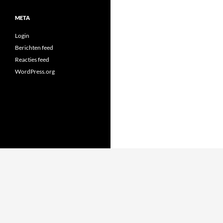
META
Login
Berichten feed
Reacties feed
WordPress.org