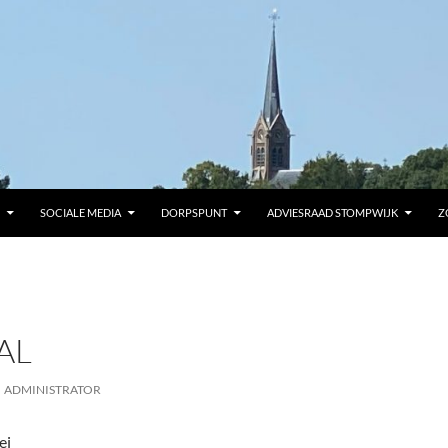
SOCIALE MEDIA
DORPSPUNT
ADVIESRAAD STOMPWIJK
Z
AL
ADMINISTRATOR
ei