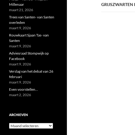
GRIJSZWARTEN 
Millenaar
maart 21, 2026
Trees van Santen- van Santen
overleden
maart 9, 2026
Rouwkaart Sjaan Tas- van
Santen
maart 9, 2026
Adviesraad Stompwijk op
Facebook
maart 9, 2026
Verslag van het debat van 26
februari
maart 9, 2026
Even voorstellen…
maart 2, 2026
ARCHIEVEN
Archieven