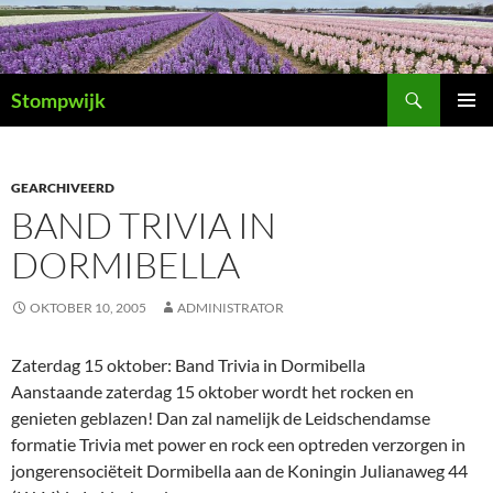
Ga
naar
de
Zoeken
inhoud
Stompwijk
PRIMAI
MENU
GEARCHIVEERD
BAND TRIVIA IN
DORMIBELLA
OKTOBER 10, 2005
ADMINISTRATOR
Zaterdag 15 oktober: Band Trivia in Dormibella
Aanstaande zaterdag 15 oktober wordt het rocken en
genieten geblazen! Dan zal namelijk de Leidschendamse
formatie Trivia met power en rock een optreden verzorgen in
jongerensociëteit Dormibella aan de Koningin Julianaweg 44