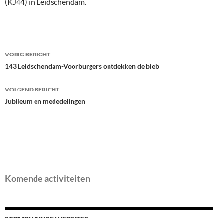
(KJ44) in Leidschendam.
Bericht
VORIG BERICHT
navigatie
143 Leidschendam-Voorburgers ontdekken de bieb
VOLGEND BERICHT
Jubileum en mededelingen
Komende activiteiten