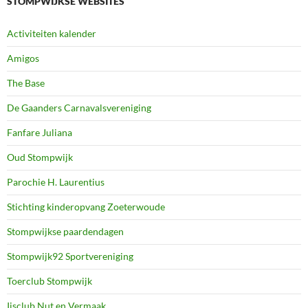
STOMPWIJKSE WEBSITES
Activiteiten kalender
Amigos
The Base
De Gaanders Carnavalsvereniging
Fanfare Juliana
Oud Stompwijk
Parochie H. Laurentius
Stichting kinderopvang Zoeterwoude
Stompwijkse paardendagen
Stompwijk92 Sportvereniging
Toerclub Stompwijk
Ijsclub Nut en Vermaak