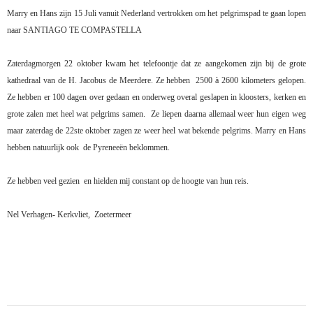
Marry en Hans zijn 15 Juli vanuit Nederland vertrokken om het pelgrimspad te gaan lopen
naar SANTIAGO TE COMPASTELLA
Zaterdagmorgen 22 oktober kwam het telefoontje dat ze aangekomen zijn bij de grote
kathedraal van de H. Jacobus de Meerdere. Ze hebben
2500 à 2600 kilometers gelopen.
Ze hebben er 100 dagen over gedaan en onderweg overal geslapen in kloosters, kerken en
grote zalen met heel wat pelgrims samen.
Ze liepen daarna allemaal weer hun eigen weg
maar zaterdag de 22ste oktober zagen ze weer heel wat bekende pelgrims. Marry en Hans
hebben natuurlijk ook
de Pyreneeën beklommen.
Ze hebben veel gezien
en hielden mij constant op de hoogte van hun reis.
Nel Verhagen- Kerkvliet,
Zoetermeer