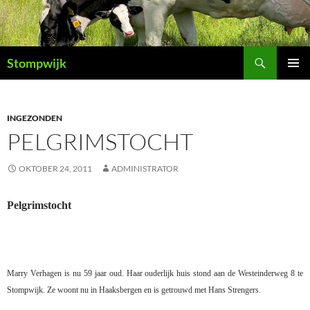
Ga
naar
de
Zoeken
inhoud
Stompwijk
PRIMAI
MENU
INGEZONDEN
PELGRIMSTOCHT
OKTOBER 24, 2011
ADMINISTRATOR
Pelgrimstocht
Marry Verhagen is nu 59 jaar oud. Haar ouderlijk huis stond aan de Westeinderweg 8 te
Stompwijk. Ze woont nu in Haaksbergen en is getrouwd met Hans Strengers.