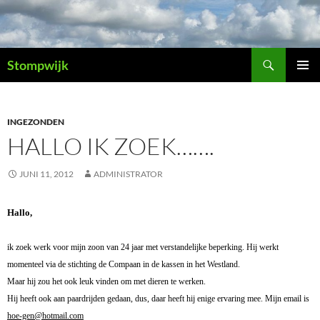
Ga
naar
de
Zoeken
inhoud
Stompwijk
PRIMAI
MENU
INGEZONDEN
HALLO IK ZOEK…….
JUNI 11, 2012
ADMINISTRATOR
Hallo,
ik zoek werk voor mijn zoon van 24 jaar met verstandelijke beperking. Hij werkt
momenteel via de stichting de Compaan in de kassen in het Westland.
Maar hij zou het ook leuk vinden om met dieren te werken.
Hij heeft ook aan paardrijden gedaan, dus, daar heeft hij enige ervaring mee. Mijn email is
hoe-gen@hotmail.com