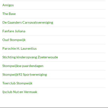
Amigos
The Base
De Gaanders Carnavalsvereniging
Fanfare Juliana
Oud Stompwijk
Parochie H. Laurentius
Stichting kinderopvang Zoeterwoude
Stompwijkse paardendagen
Stompwijk92 Sportvereniging
Toerclub Stompwijk
Ijsclub Nut en Vermaak