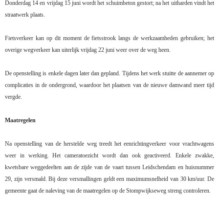
Donderdag 14 en vrijdag 15 juni wordt het schuimbeton gestort; na het uitharden vindt het
straatwerk plaats.
Fietsverkeer kan op dit moment de fietsstrook langs de werkzaamheden gebruiken; het
overige wegverkeer kan uiterlijk vrijdag 22 juni weer over de weg heen.
De openstelling is enkele dagen later dan gepland. Tijdens het werk stuitte de aannemer op
complicaties in de ondergrond, waardoor het plaatsen van de nieuwe damwand meer tijd
vergde.
Maatregelen
Na openstelling van de herstelde weg treedt het eenrichtingverkeer voor vrachtwagens
weer in werking. Het cameratoezicht wordt dan ook geactiveerd. Enkele zwakke,
kwetsbare weggedeelten aan de zijde van de vaart tussen Leidschendam en huisnummer
29, zijn versmald. Bij deze versmallingen geldt een maximumsnelheid van 30 km/uur. De
gemeente gaat de naleving van de maatregelen op de Stompwijkseweg streng controleren.