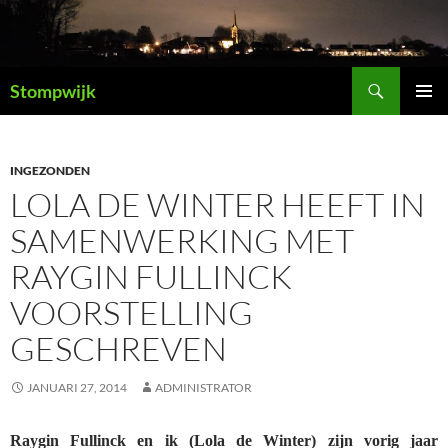
Ga
naar
de
Zoeken
inhoud
Stompwijk
PRIMAI
MENU
INGEZONDEN
LOLA DE WINTER HEEFT IN
SAMENWERKING MET
RAYGIN FULLINCK
VOORSTELLING
GESCHREVEN
JANUARI 27, 2014
ADMINISTRATOR
Raygin Fullinck en ik (Lola de Winter) zijn vorig jaar