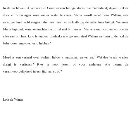
In de nacht van 31 januari 1953 raast er een heftige storm over Nederland; dijken breken
door en Vlissingen komt onder water te staan. Maria wordt gered door Willem, een
moedige landmacht sergeant die haar naar het dichtstbijzijnde ziekenhuis brengt. Wanneer
Maria bijkomt, komt ze erachter dat Ernst niet bij haar is. Maria is ontroostbaar en doet er
alles aan om haar kind te vinden. Ondanks alle gevaren staat Willem aan haar zijde. Zal de
baby deze ramp overleefd hebben?
Moed is een verhaal over verlies, liefde, vriendschap en verraad. Wat doe je als je alles
dreigt te verliezen?
Kies
je voor jezelf of voor anderen? Wie neemt de
verantwoordelijkheid in een tijd van strijd?
Lola de Winter