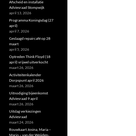
Afscheid en installatie
Adviesraad Stompwijk
april 13, 2026
Programma Koningsdag (27
april)
april 7, 2026
Geslaagd repaircafé op 28
maart
april 5, 2026
Optreden Think Floyd (18
april) vrijwel uitverkocht
maart 26, 2026
Activiteitenkalender
Dorpspunt april 2026
maart 26, 2026
Uitnodiging bijeenkomst
Adviesraad 9 april
maart 26, 2026
Uitslag verkiezingen
Adviesraad
maart 24, 2026
Rouwkaart Josina, Maria –
Marjo – van der Weijden-