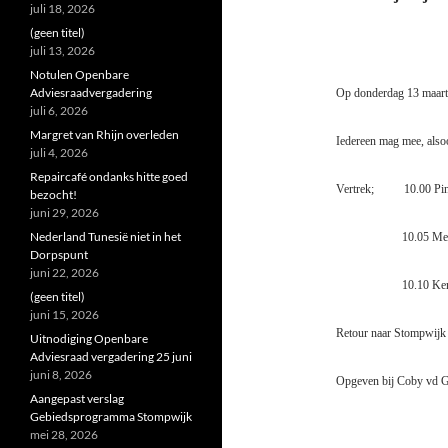
juli 18, 2026
(geen titel)
juli 13, 2026
Notulen Openbare
Adviesraadvergadering
Op donderdag 13 maart 
juli 6, 2026
Margret van Rhijn overleden
Iedereen mag mee, also
juli 4, 2026
Repaircafé ondanks hitte goed
Vertrek; 10.00 Pin
bezocht!
juni 29, 2026
Nederland Tunesië niet in het
10.05 Mee
Dorpspunt
juni 22, 2026
10.10 Ke
(geen titel)
juni 15, 2026
Retour naar Stompwijk
Uitnodiging Openbare
Adviesraad vergadering 25 juni
juni 8, 2026
Opgeven bij Coby vd G
Aangepast verslag
Gebiedsprogramma Stompwijk
mei 28, 2026