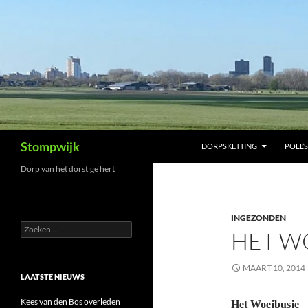
Ga
naar
de
inhoud
Zoeken
Stompwijk
DORPSKETTING
POLL’S
Dorp van het dorstige hert
INGEZONDEN
Zoeken
HET W
naar:
MAART 10, 2014
LAATSTE NIEUWS
Kees van den Bos overleden
Het Woejbusje