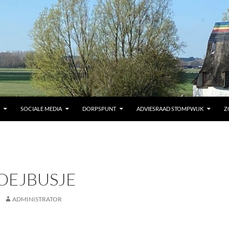
SOCIALE MEDIA
DORPSPUNT
ADVIESRAAD STOMPWIJK
Z
OEJBUSJE
ADMINISTRATOR