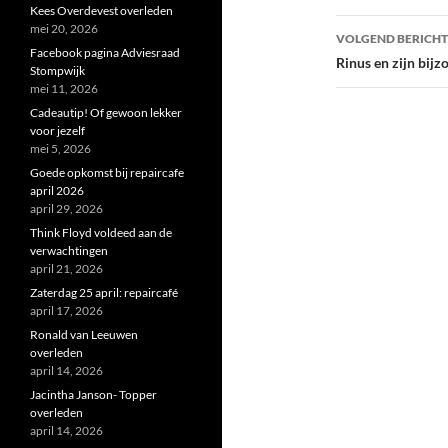
Kees Overdevest overleden
mei 20, 2026
VOLGEND BERICHT
Facebook pagina Adviesraad
Rinus en zijn bij
Stompwijk
mei 11, 2026
Cadeautip! Of gewoon lekker
voor jezelf
mei 5, 2026
Goede opkomst bij repaircafe
april 2026
april 29, 2026
Think Floyd voldeed aan de
verwachtingen
april 21, 2026
Zaterdag 25 april: repaircafé
april 17, 2026
Ronald van Leeuwen
overleden
april 14, 2026
Jacintha Janson- Topper
overleden
april 14, 2026