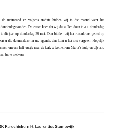
t de meimaand en volgens traditie bidden wij in die maand weer het
donderdagavonden. De eerste keer dat wij dat zullen doen is a.s .donderdag
 is dit jaar op donderdag 29 mei. Dan bidden wij het rozenkrans gebed op
rt u die datum alvast in uw agenda, dan kunt u het niet vergeten. Hopelijk
nemen om een half uurtje naar de kerk te komen om Maria`s hulp en bijstand
 van harte welkom.
 RK Parochiekern H. Laurentius Stompwijk