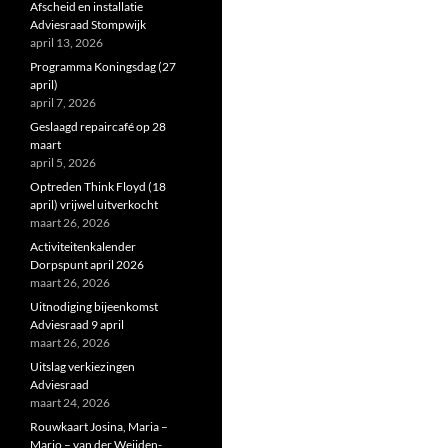
Afscheid en installatie
Adviesraad Stompwijk
april 13, 2026
Programma Koningsdag (27
april)
april 7, 2026
Geslaagd repaircafé op 28
maart
april 5, 2026
Optreden Think Floyd (18
april) vrijwel uitverkocht
maart 26, 2026
Activiteitenkalender
Dorpspunt april 2026
maart 26, 2026
Uitnodiging bijeenkomst
Adviesraad 9 april
maart 26, 2026
Uitslag verkiezingen
Adviesraad
maart 24, 2026
Rouwkaart Josina, Maria –
Marjo – van der Weijden-