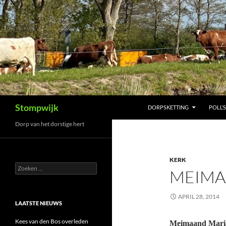
Ga
naar
de
inhoud
Zoeken
Stompwijk
DORPSKETTING
POLL’S
Dorp van het dorstige hert
KERK
Zoeken
MEIMA
naar:
APRIL 28, 2014
LAATSTE NIEUWS
Kees van den Bos overleden
Meimaand Mar