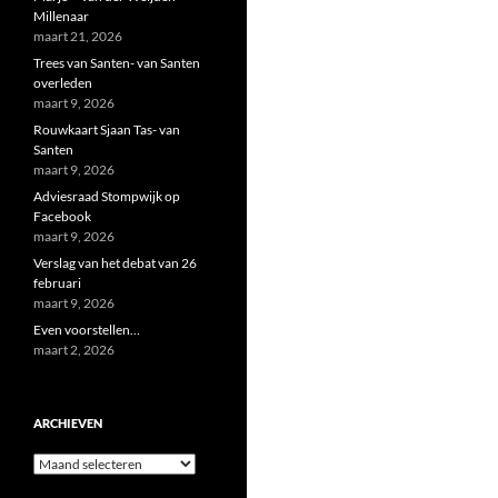
Millenaar
maart 21, 2026
Trees van Santen- van Santen
overleden
maart 9, 2026
Rouwkaart Sjaan Tas- van
Santen
maart 9, 2026
Adviesraad Stompwijk op
Facebook
maart 9, 2026
Verslag van het debat van 26
februari
maart 9, 2026
Even voorstellen…
maart 2, 2026
ARCHIEVEN
Archieven