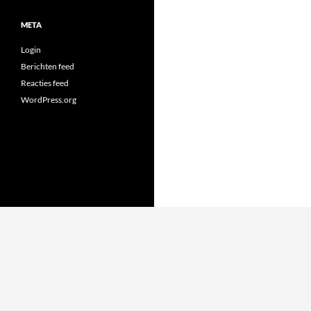
META
Login
Berichten feed
Reacties feed
WordPress.org