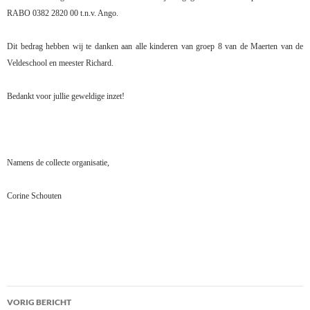
RABO 0382 2820 00 t.n.v. Ango.
Dit bedrag hebben wij te danken aan alle kinderen van groep 8 van de Maerten van de
Veldeschool en meester Richard.
Bedankt voor jullie geweldige inzet!
Namens de collecte organisatie,
Corine Schouten
Bericht
VORIG BERICHT