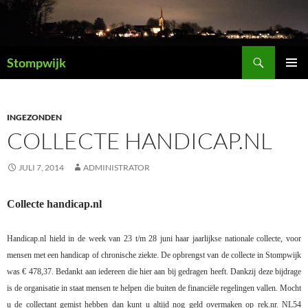
Ga
naar
de
Zoeken
inhoud
Stompwijk
PRIMAI
MENU
INGEZONDEN
COLLECTE HANDICAP.NL
JULI 7, 2014
ADMINISTRATOR
Collecte handicap.nl
Handicap.nl hield in de week van 23 t/m 28 juni haar jaarlijkse nationale collecte, voor
mensen met een handicap of chronische ziekte. De opbrengst van de collecte in Stompwijk
was € 478,37. Bedankt aan iedereen die hier aan bij gedragen heeft. Dankzij deze bijdrage
is de organisatie in staat mensen te helpen die buiten de financiële regelingen vallen. Mocht
u de collectant gemist hebben dan kunt u altijd nog geld overmaken op rek.nr. NL54