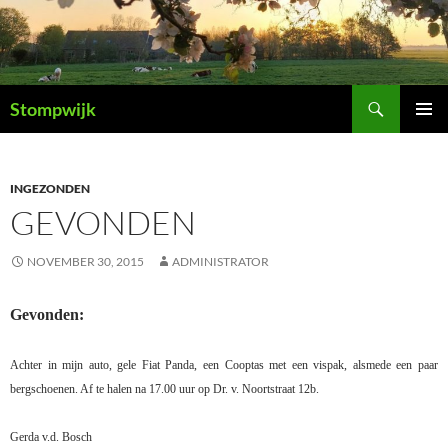
Ga
naar
de
inhoud
Zoeken
Stompwijk
PRIMAI
MENU
INGEZONDEN
GEVONDEN
NOVEMBER 30, 2015
ADMINISTRATOR
Gevonden:
Achter in mijn auto, gele Fiat Panda, een Cooptas met een vispak, alsmede een paar
bergschoenen. Af te halen na 17.00 uur op Dr. v. Noortstraat 12b.
Gerda v.d. Bosch