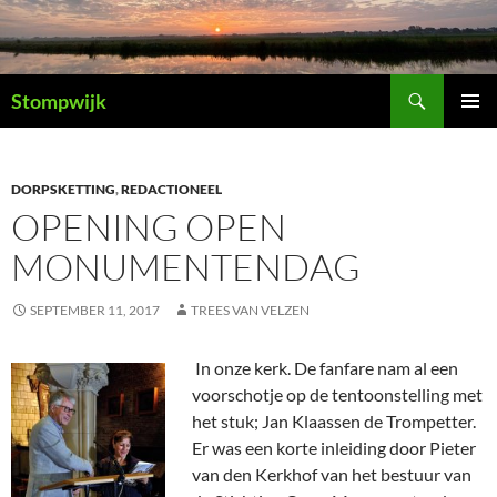
Ga
naar
de
Zoeken
inhoud
Stompwijk
PRIMAI
MENU
DORPSKETTING
,
REDACTIONEEL
OPENING OPEN
MONUMENTENDAG
SEPTEMBER 11, 2017
TREES VAN VELZEN
In onze kerk. De fanfare nam al een
voorschotje op de tentoonstelling met
het stuk; Jan Klaassen de Trompetter.
Er was een korte inleiding door Pieter
van den Kerkhof van het bestuur van