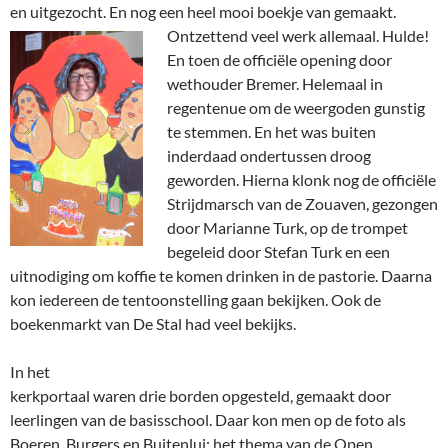
en uitgezocht. En nog een heel mooi boekje van gemaakt.
Ontzettend veel werk
allemaal. Hulde!
En toen de officiële opening door
wethouder Bremer. Helemaal in
regentenue om de weergoden gunstig
te stemmen. En het was buiten
inderdaad ondertussen droog
geworden. Hierna klonk nog de officiële
Strijdmarsch van de Zouaven, gezongen
door Marianne Turk, op de trompet
begeleid door Stefan Turk en een
uitnodiging om koffie te komen drinken in de pastorie. Daarna
kon iedereen de tentoonstelling gaan bekijken. Ook de
boekenmarkt van De Stal had veel bekijks.
In het
kerkportaal waren drie borden opgesteld, gemaakt door
leerlingen van de basisschool. Daar kon men op de foto als
Boeren, Burgers en Buitenlui: het thema van de Open