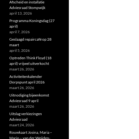
Afscheid en installatie
Adviesraad Stompwijk
april 13, 2026
Programma Koningsdag (27
april)
april 7, 2026
Geslaagd repaircafé op 28
maart
april 5, 2026
Optreden Think Floyd (18
april) vrijwel uitverkocht
maart 26, 2026
Activiteitenkalender
Dorpspunt april 2026
maart 26, 2026
Uitnodiging bijeenkomst
Adviesraad 9 april
maart 26, 2026
Uitslag verkiezingen
Adviesraad
maart 24, 2026
Rouwkaart Josina, Maria –
Marjo – van der Weijden-