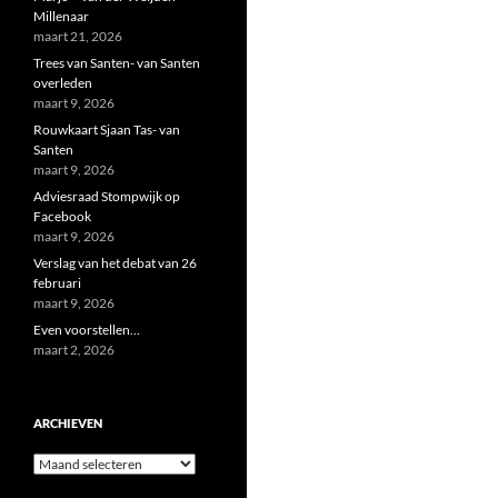
Millenaar
maart 21, 2026
Trees van Santen- van Santen
overleden
maart 9, 2026
Rouwkaart Sjaan Tas- van
Santen
maart 9, 2026
Adviesraad Stompwijk op
Facebook
maart 9, 2026
Verslag van het debat van 26
februari
maart 9, 2026
Even voorstellen…
maart 2, 2026
ARCHIEVEN
Archieven