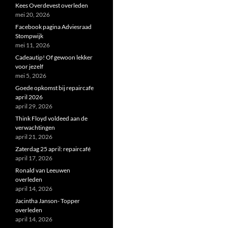
Kees Overdevest overleden
mei 20, 2026
Facebook pagina Adviesraad
Stompwijk
mei 11, 2026
Cadeautip! Of gewoon lekker
voor jezelf
mei 5, 2026
Goede opkomst bij repaircafe
april 2026
april 29, 2026
Think Floyd voldeed aan de
verwachtingen
april 21, 2026
Zaterdag 25 april: repaircafé
april 17, 2026
Ronald van Leeuwen
overleden
april 14, 2026
Jacintha Janson- Topper
overleden
april 14, 2026