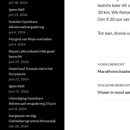
juli 18, 2026
laatste keer dit
(geen titel)
30 km. We fietse
juli 13, 2026
Om 9.30 uur ver
Notulen Openbare
Adviesraadvergadering
juli 6, 2026
Tot dan, Annie v
Margret van Rhijn overleden
juli 4, 2026
Repaircafé ondanks hitte goed
bezocht!
Bericht
juni 29, 2026
VORIG BERICHT
Nederland Tunesië niet in het
navigatie
Marathonschaats
Dorpspunt
juni 22, 2026
VOLGEND BERICHT
(geen titel)
juni 15, 2026
Vissen in nood aa
Uitnodiging Openbare
Adviesraad vergadering 25 juni
juni 8, 2026
Aangepast verslag
Gebiedsprogramma Stompwijk
mei 28, 2026