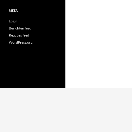
META
Login
Berichten feed
Reacties feed
WordPress.org