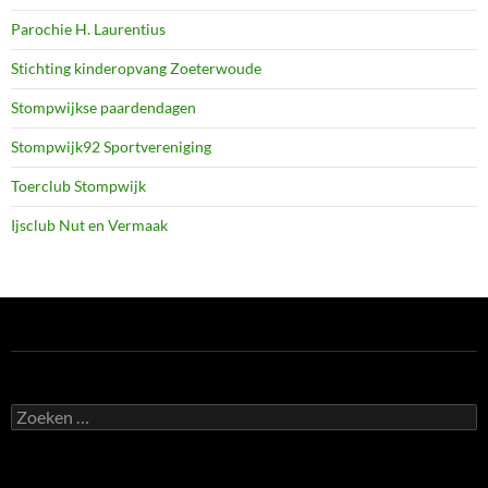
Parochie H. Laurentius
Stichting kinderopvang Zoeterwoude
Stompwijkse paardendagen
Stompwijk92 Sportvereniging
Toerclub Stompwijk
Ijsclub Nut en Vermaak
Zoeken
naar: