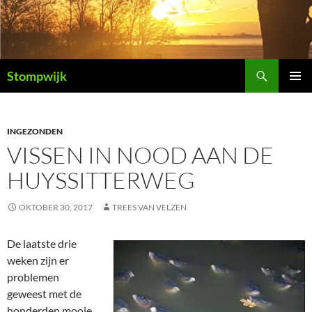
Ga
naar
de
inhoud
Zoeken
Stompwijk
PRIMAI
MENU
INGEZONDEN
VISSEN IN NOOD AAN DE
HUYSSITTERWEG
OKTOBER 30, 2017
TREES VAN VELZEN
De laatste drie
weken zijn er
problemen
geweest met de
honderden mooie