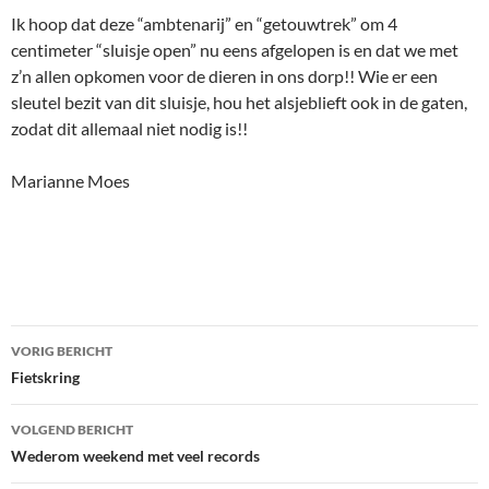
Ik hoop dat deze “ambtenarij” en “getouwtrek” om 4
centimeter “sluisje open” nu eens afgelopen is en dat we met
z’n allen opkomen voor de dieren in ons dorp!! Wie er een
sleutel bezit van dit sluisje, hou het alsjeblieft ook in de gaten,
zodat dit allemaal niet nodig is!!
Marianne Moes
Bericht
VORIG BERICHT
navigatie
Fietskring
VOLGEND BERICHT
Wederom weekend met veel records