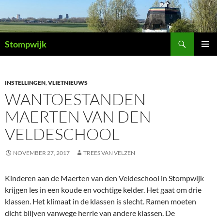
Ga
naar
de
Zoeken
inhoud
Stompwijk
PRIMAI
MENU
INSTELLINGEN
,
VLIETNIEUWS
WANTOESTANDEN
MAERTEN VAN DEN
VELDESCHOOL
NOVEMBER 27, 2017
TREES VAN VELZEN
Kinderen aan de Maerten van den Veldeschool in Stompwijk
krijgen les in een koude en vochtige kelder. Het gaat om drie
klassen. Het klimaat in de klassen is slecht. Ramen moeten
dicht blijven vanwege herrie van andere klassen. De