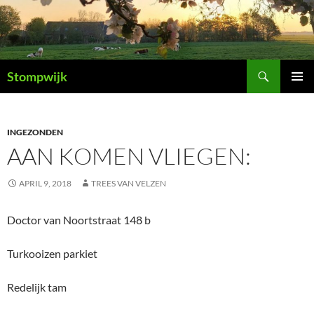
Ga
naar
de
inhoud
Zoeken
Stompwijk
PRIMAI
MENU
INGEZONDEN
AAN KOMEN VLIEGEN:
APRIL 9, 2018
TREES VAN VELZEN
Doctor van Noortstraat 148 b
Turkooizen parkiet
Redelijk tam