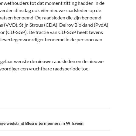
er wethouders tot dat moment zitting hadden in de
erden dinsdag ook vier nieuwe raadsleden op de
aatsen benoemd. De raadsleden die zijn benoemd
ns (VVD), Stijn Strous (CDA), Delroy Blokland (PvdA)
or (CU-SGP). De fractie van CU-SGP heeft tevens
tievertegenwoordiger benoemd in de persoon van
gelaar wenste de nieuwe raadsleden en de nieuwe
woordiger een vruchtbare raadsperiode toe.
nge wedstrijd Blesruitermenners in Wilsveen