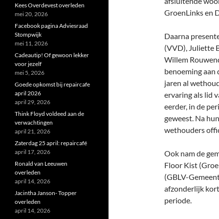
afsluitende woo
Kees Overdevest overleden
GroenLinks en D
mei 20, 2026
Facebook pagina Adviesraad
Stompwijk
Daarna presente
mei 11, 2026
(VVD), Juliette
Cadeautip! Of gewoon lekker
Willem Rouwenda
voor jezelf
benoeming aan 
mei 5, 2026
jaren al wethou
Goede opkomst bij repaircafe
april 2026
ervaring als lid
april 29, 2026
eerder, in de p
Think Floyd voldeed aan de
geweest. Na hun
verwachtingen
wethouders offi
april 21, 2026
Zaterdag 25 april: repaircafé
april 17, 2026
Ook nam de geme
Ronald van Leeuwen
Floor Kist (Groe
overleden
(GBLV-Gemeenteb
april 14, 2026
afzonderlijk kor
Jacintha Janson- Topper
periode.
overleden
april 14, 2026