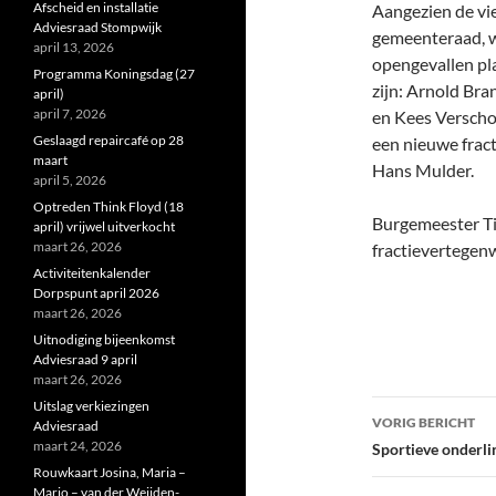
Afscheid en installatie
Aangezien de vi
Adviesraad Stompwijk
gemeenteraad, w
april 13, 2026
opengevallen pl
Programma Koningsdag (27
zijn: Arnold Bra
april)
april 7, 2026
en Kees Verscho
Geslaagd repaircafé op 28
een nieuwe frac
maart
Hans Mulder.
april 5, 2026
Optreden Think Floyd (18
Burgemeester Ti
april) vrijwel uitverkocht
maart 26, 2026
fractievertegen
Activiteitenkalender
Dorpspunt april 2026
maart 26, 2026
Uitnodiging bijeenkomst
Adviesraad 9 april
maart 26, 2026
Bericht
Uitslag verkiezingen
VORIG BERICHT
Adviesraad
navigatie
maart 24, 2026
Sportieve onderli
Rouwkaart Josina, Maria –
Marjo – van der Weijden-