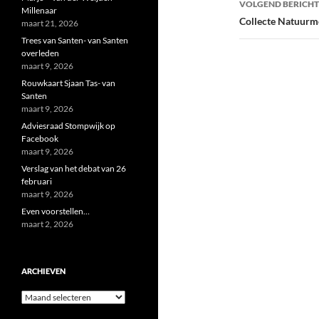
VOLGEND BERICHT
Millenaar
Collecte Natuur
maart 21, 2026
Trees van Santen- van Santen
overleden
maart 9, 2026
Rouwkaart Sjaan Tas- van
Santen
maart 9, 2026
Adviesraad Stompwijk op
Facebook
maart 9, 2026
Verslag van het debat van 26
februari
maart 9, 2026
Even voorstellen…
maart 2, 2026
ARCHIEVEN
Archieven