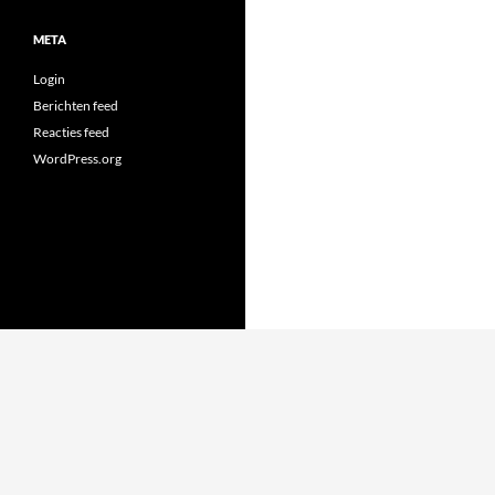
META
Login
Berichten feed
Reacties feed
WordPress.org