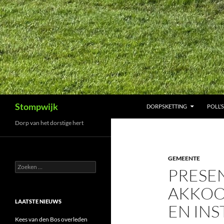
Ga
naar
de
inhoud
Zoeken
Stompwijk
DORPSKETTING
POLL’S
Dorp van het dorstige hert
GEMEENTE
Zoeken
PRESEN
naar:
AKKOO
LAATSTE NIEUWS
EN INS
Kees van den Bos overleden