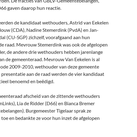
rden. De fracties van GBLV-Gemeentebelangen,
66 gaven daarop hun reactie.
erden de kandidaat wethouders, Astrid van Eekelen
 Bouw (CDA), Nadine Stemerdink (PvdA) en Jan-
l (CU-SGP) zichzelf, voorafgaand aan hun
de raad. Mevrouw Stemerdink was ook de afgelopen
der, de andere drie wethouders hebben jarenlange
 van de gemeenteraad. Mevrouw Van Eekelen is al
eriode 2009-2010, wethouder van deze gemeente
 presentatie aan de raad werden de vier kandidaat
cieel benoemd en beëdigd.
enteraad afscheid van de zittende wethouders
nLinks), Lia de Ridder (D66) en Bianca Bremer
elangen). Burgemeester Tigelaar sprak ze
t toe en bedankte ze voor hun inzet de afgelopen