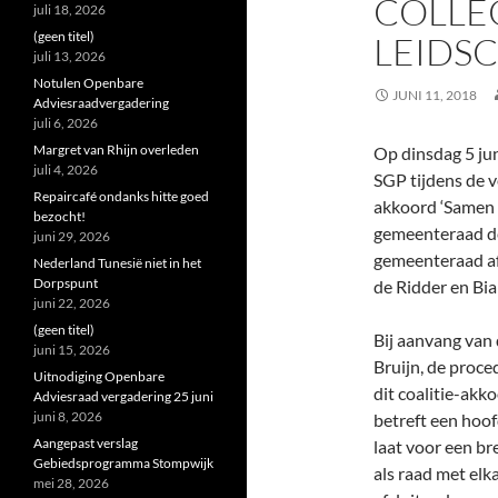
COLLE
juli 18, 2026
(geen titel)
LEIDS
juli 13, 2026
Notulen Openbare
JUNI 11, 2018
Adviesraadvergadering
juli 6, 2026
Margret van Rhijn overleden
Op dinsdag 5 ju
juli 4, 2026
SGP tijdens de 
Repaircafé ondanks hitte goed
akkoord ‘Samen 
bezocht!
gemeenteraad de
juni 29, 2026
gemeenteraad af
Nederland Tunesië niet in het
Dorpspunt
de Ridder en Bi
juni 22, 2026
(geen titel)
Bij aanvang van
juni 15, 2026
Bruijn, de proce
Uitnodiging Openbare
dit coalitie-ak
Adviesraad vergadering 25 juni
juni 8, 2026
betreft een hoof
Aangepast verslag
laat voor een br
Gebiedsprogramma Stompwijk
als raad met elk
mei 28, 2026