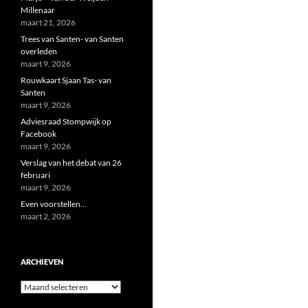
Millenaar
maart 21, 2026
Trees van Santen- van Santen
overleden
maart 9, 2026
Rouwkaart Sjaan Tas- van
Santen
maart 9, 2026
Adviesraad Stompwijk op
Facebook
maart 9, 2026
Verslag van het debat van 26
februari
maart 9, 2026
Even voorstellen…
maart 2, 2026
ARCHIEVEN
Archieven