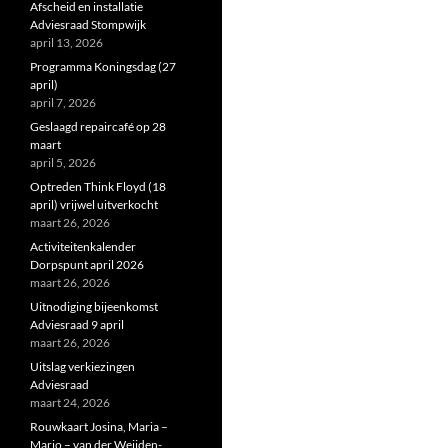
Afscheid en installatie
Adviesraad Stompwijk
april 13, 2026
Programma Koningsdag (27
april)
april 7, 2026
Geslaagd repaircafé op 28
maart
april 5, 2026
Optreden Think Floyd (18
april) vrijwel uitverkocht
maart 26, 2026
Activiteitenkalender
Dorpspunt april 2026
maart 26, 2026
Uitnodiging bijeenkomst
Adviesraad 9 april
maart 26, 2026
Uitslag verkiezingen
Adviesraad
maart 24, 2026
Rouwkaart Josina, Maria –
Marjo – van der Weijden-