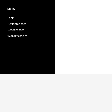
META
Login
Berichten feed
Reacties feed
WordPress.org