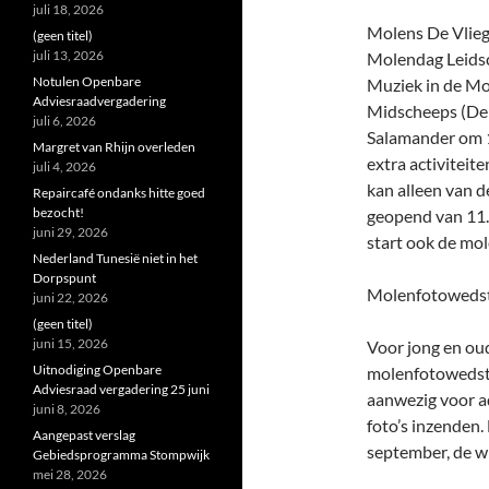
juli 18, 2026
Molens De Vlieg
(geen titel)
juli 13, 2026
Molendag Leidsc
Notulen Openbare
Muziek in de Mo
Adviesraadvergadering
Midscheeps (De 
juli 6, 2026
Salamander om 13
Margret van Rhijn overleden
extra activitei
juli 4, 2026
kan alleen van 
Repaircafé ondanks hitte goed
bezocht!
geopend van 11.0
juni 29, 2026
start ook de mo
Nederland Tunesië niet in het
Dorpspunt
Molenfotowedst
juni 22, 2026
(geen titel)
juni 15, 2026
Voor jong en oud
Uitnodiging Openbare
molenfotowedstr
Adviesraad vergadering 25 juni
aanwezig voor a
juni 8, 2026
foto’s inzenden
Aangepast verslag
september, de w
Gebiedsprogramma Stompwijk
mei 28, 2026