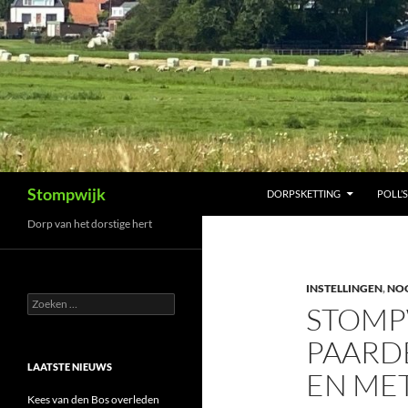
Ga
naar
de
inhoud
Zoeken
Stompwijk
DORPSKETTING
POLL’S
Dorp van het dorstige hert
INSTELLINGEN
,
NO
Zoeken
STOMP
naar:
PAARD
LAATSTE NIEUWS
EN MET
Kees van den Bos overleden