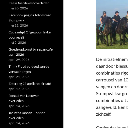
Kees Overdevest overleden
mei 20, 2026
Facebook pagina Adviesraad
Stompwijk
mei 11, 2026
Cadeautip! Of gewoon lekker
voor jezelf
mei 5, 2026
Goede opkomst bij repaircafe
april 2026
De initiatiefnem
april 29, 2026
daar door blessu
Think Floyd voldeed aan de
verwachtingen
combinaties rigo
april 21, 2026
carrousel van 1
Zaterdag 25 april: repaircafé
vangen en doormi
april 17, 2026
Stompwijkse gre
Ronald van Leeuwen
combinaties uit
overleden
april 14, 2026
aangevuld. Een b
Jacintha Janson- Topper
zichzelf.
overleden
april 14, 2026
Onder deskundig