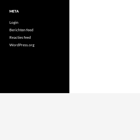
META
Login
Berichten feed
Reacties feed
WordPress.org