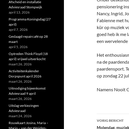
Afscheid en installatie
pensionering ins
Adviesraad Stompwijk
april 13, 2026
Nancy, Ingrid, J
Programma Koningsdag (27
Fabienne met hu
april)
kür op muziek v
april 7, 2026
goed heb ik me l
Geslaagd repaircafé op 28
een wervelende 
maart
april 5, 2026
Optreden Think Floyd (18
Het enthousiasme
april) vrijwel uitverkocht
na de paardendag
maart 26, 2026
paardensport. Te
Activiteitenkalender
op zondag 22 ju
Dorpspunt april 2026
maart 26, 2026
Uitnodiging bijeenkomst
Namens Nooit G
Adviesraad 9 april
maart 26, 2026
Uitslag verkiezingen
Adviesraad
maart 24, 2026
Bericht
VORIG BERICHT
Rouwkaart Josina, Maria –
navigatie
Molendag, muziek
Marjo – van der Weijden-