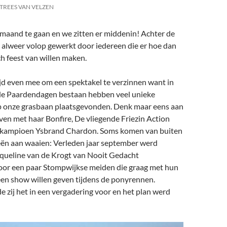
TREES VAN VELZEN
maand te gaan en we zitten er middenin! Achter de
alweer volop gewerkt door iedereen die er hoe dan
ch feest van willen maken.
tijd even mee om een spektakel te verzinnen want in
 de Paardendagen bestaan hebben veel unieke
 onze grasbaan plaatsgevonden. Denk maar eens aan
en met haar Bonfire, De vliegende Friezin Action
ldkampioen Ysbrand Chardon. Soms komen van buiten
eën aan waaien: Verleden jaar september werd
cqueline van de Krogt van Nooit Gedacht
or een paar Stompwijkse meiden die graag met hun
een show willen geven tijdens de ponyrennen.
e zij het in een vergadering voor en het plan werd