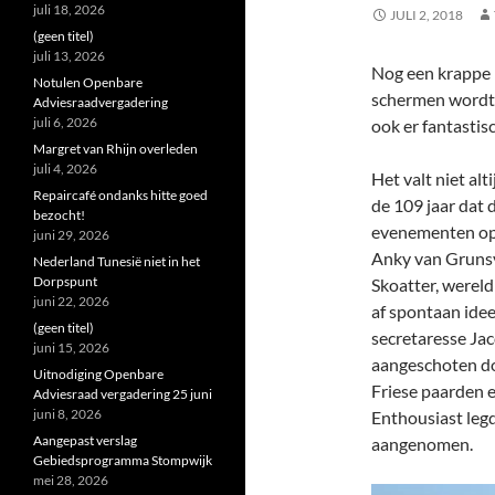
juli 18, 2026
JULI 2, 2018
(geen titel)
juli 13, 2026
Nog een krappe 
Notulen Openbare
schermen wordt 
Adviesraadvergadering
juli 6, 2026
ook er fantastis
Margret van Rhijn overleden
juli 4, 2026
Het valt niet al
Repaircafé ondanks hitte goed
de 109 jaar dat
bezocht!
evenementen op
juni 29, 2026
Anky van Grunsv
Nederland Tunesië niet in het
Dorpspunt
Skoatter, were
juni 22, 2026
af spontaan ide
(geen titel)
secretaresse Ja
juni 15, 2026
aangeschoten do
Uitnodiging Openbare
Friese paarden 
Adviesraad vergadering 25 juni
juni 8, 2026
Enthousiast legd
Aangepast verslag
aangenomen.
Gebiedsprogramma Stompwijk
mei 28, 2026