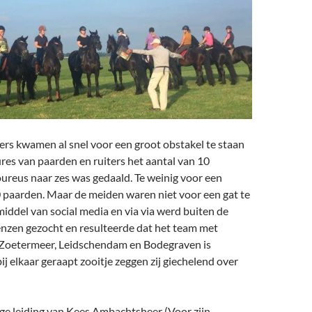
ers kwamen al snel voor een groot obstakel te staan
res van paarden en ruiters het aantal van 10
ureus naar zes was gedaald. Te weinig voor een
0 paarden. Maar de meiden waren niet voor een gat te
ddel van social media en via via werd buiten de
nzen gezocht en resulteerde dat het team met
 Zoetermeer, Leidschendam en Bodegraven is
ij elkaar geraapt zooitje zeggen zij giechelend over
e leiding van Kees Ambachtsheer (Voor zijn