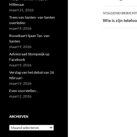
Millenaar
maart 21, 2026
VOLGEND BERICHT
Trees van Santen- van Santen
Wie is zijn telefo
overleden
maart 9, 2026
Rouwkaart Sjaan Tas- van
Santen
maart 9, 2026
Adviesraad Stompwijk op
Facebook
maart 9, 2026
Verslag van het debat van 26
februari
maart 9, 2026
Even voorstellen…
maart 2, 2026
ARCHIEVEN
Archieven