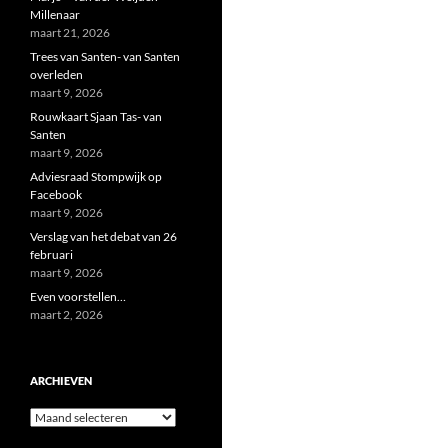
Millenaar
maart 21, 2026
Trees van Santen- van Santen
overleden
maart 9, 2026
Rouwkaart Sjaan Tas- van
Santen
maart 9, 2026
Adviesraad Stompwijk op
Facebook
maart 9, 2026
Verslag van het debat van 26
februari
maart 9, 2026
Even voorstellen…
maart 2, 2026
ARCHIEVEN
Archieven