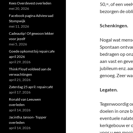
Kees Overdevest overleden
50,=, of een ve
mei 20, 2026
bezorgen de oblig
Facebook pagina Adviesraad
Stompwijk
Schenkingen.
mei 11, 2026
Cadeautip! Of gewoon lekker
voor jezelf
Nogal wat mense
mei 5, 2026
Spontaan ontvan
Goede opkomst bij repaircafe
bedragen op onz
april 2026
aan vast en geve
april 29, 2026
jubileum enz. aa
Think Floyd voldeed aan de
verwachtingen
genoeg. Zeer wa
april 21, 2026
Zaterdag 25 april: repaircafé
Legaten.
april 17, 2026
Ronald van Leeuwen
Tegenwoordig on
overleden
april 14, 2026
doelen in onze b
Jacintha Janson- Topper
eventuele nalat
overleden
kerkgebouw er ov
april 14, 2026
voor u een mooi