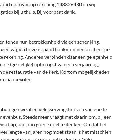
elvoud daarvan, op rekening 143326430 en wij
aties bij u thuis. Bij voorbaat dank.
n tonen hun betrokkenheid via een schenking.
gen wij, via bovenstaand banknummer, zo af en toe
e rekening. Anderen verbinden daar een gelegenheid
n de (geldelijke) opbrengst van een verjaardag,
n de restauratie van de kerk. Kortom mogelijkheden
rm aanbevolen.
tvangen we allen vele wervingsbrieven van goede
rievenbus. Steeds meer vraagt met daarin om, bij een
enschap, aan hun goede doel te denken. Omdat het
er lengte van jaren nog moet staan is het misschien
e gedachte om aan ons doel te denken. Vele