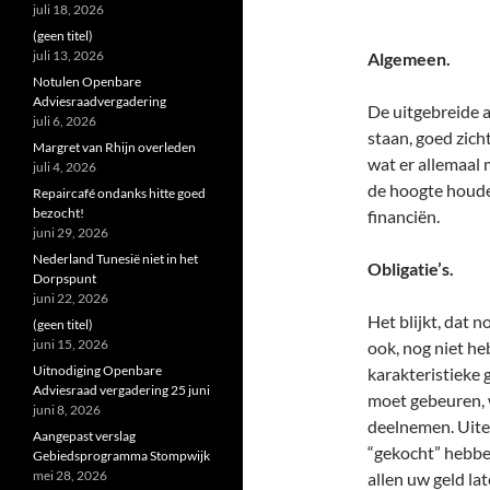
juli 18, 2026
(geen titel)
juli 13, 2026
Algemeen.
Notulen Openbare
Adviesraadvergadering
De uitgebreide a
juli 6, 2026
staan, goed zicht
Margret van Rhijn overleden
wat er allemaal
juli 4, 2026
de hoogte houde
Repaircafé ondanks hitte goed
bezocht!
financiën.
juni 29, 2026
Nederland Tunesië niet in het
Obligatie’s.
Dorpspunt
juni 22, 2026
Het blijkt, dat 
(geen titel)
juni 15, 2026
ook, nog niet h
Uitnodiging Openbare
karakteristieke 
Adviesraad vergadering 25 juni
moet gebeuren, 
juni 8, 2026
deelnemen. Uiter
Aangepast verslag
“gekocht” hebben
Gebiedsprogramma Stompwijk
mei 28, 2026
allen uw geld la