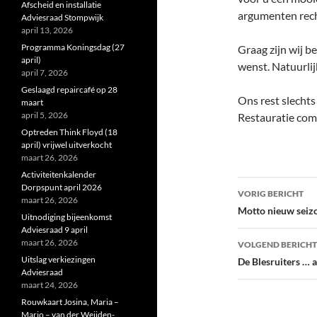
Afscheid en installatie
argumenten rech
Adviesraad Stompwijk
april 13, 2026
Programma Koningsdag (27
Graag zijn wij b
april)
wenst. Natuurlijk
april 7, 2026
Geslaagd repaircafé op 28
Ons rest slecht
maart
april 5, 2026
Restauratie com
Optreden Think Floyd (18
april) vrijwel uitverkocht
maart 26, 2026
Activiteitenkalender
Bericht
Dorpspunt april 2026
VORIG BERICHT
maart 26, 2026
navigatie
Motto nieuw seiz
Uitnodiging bijeenkomst
Adviesraad 9 april
maart 26, 2026
VOLGEND BERICHT
Uitslag verkiezingen
De Blesruiters … al
Adviesraad
maart 24, 2026
Rouwkaart Josina, Maria –
Marjo – van der Weijden-