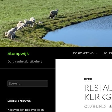
Ga
naar
de
inhoud
Zoeken
Stompwijk
DORPSKETTING
POLL’S
Dorp van het dorstige hert
KERK
Zoeken
RESTA
naar:
KERKG
LAATSTE NIEUWS
JUNI 8, 2010
Kees van den Bos overleden