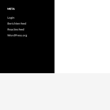
META
Login
Berichten feed
Reacties feed
WordPress.org