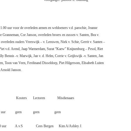
1.00 uur voor de overleden armen en weldoeners v.d. parochie, Jeanne
e Granneman, Cor Janson, overleden broers en zussen v. Santen, Bea v.
overleden ouders Vreeswijk – v. Leeuwen, Niek v. Schie, Gerrit v. Santen –
Piet v.d. Arend, Jaap Warmerdam, Surat “Kaew” Knijnenburg – Pesol, Riet
lly Bennis -v. Marwijk, Jan v. d. Helm,
Corrie v. Geijlswijk -v. Santen, Jan
en, Toon van Veen, Ferdinand Disseldorp, Piet Hilgersom, Elisabeth Luiten
, Arnold Janson.
Kosters
Lectoren
Misdienaars
 uur
geen
geen
geen
0 uur
A.v.S
Cees Bergen
Kim A/Ashley J.