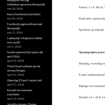
Aangepast verslag
Gebiedsprogramma Stompwijk
Pastoor: J. v.d. Bie tel
mei 28, 2026
Kees Overdevest overleden
mei 20, 2026
Email adres: pastoor.
Facebook pagina Adviesraad
Stompwijk
Spreekuur op afspraak.
mei 11, 2026
Cadeautip! Of gewoon lekker
voor jezelf
mei 5, 2026
Goede opkomst bij repaircafe
Openingstijden paroch
april 2026
april 29, 2026
Maandag, woensdag en v
Think Floyd voldeed aan de
verwachtingen
april 21, 2026
E-mail: sintlaurentius
Zaterdag 25 april: repaircafé
april 17, 2026
Bijdrage voor misintent
Ronald van Leeuwen
overleden
Donaties t.b.v. de H.
april 14, 2026
Jacintha Janson- Topper