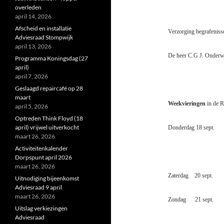
overleden
april 14, 2026
Afscheid en installatie
Verzorging begrafeniss
Adviesraad Stompwijk
april 13, 2026
De heer C.G J. Onderwa
Programma Koningsdag (27
april)
april 7, 2026
Geslaagd repaircafé op 28
maart
Weekvieringen
in de R
april 5, 2026
Optreden Think Floyd (18
april) vrijwel uitverkocht
Donderdag 18 sept
maart 26, 2026
Activiteitenkalender
Dorpspunt april 2026
maart 26, 2026
Zaterdag
20 sep
Uitnodiging bijeenkomst
Adviesraad 9 april
maart 26, 2026
Zondag
21 sept.
Uitslag verkiezingen
Adviesraad
Voorgang