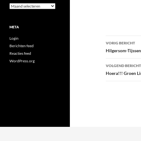
Archieven
META
Bericht
Login
VORIG BERICHT
Berichten feed
navigatie
Hilgersom-Tijsse
Reacties feed
WordPress.org
VOLGEND BERICHT
Hoera!!! Groen L