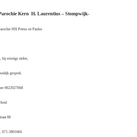
Parochie Kern
H. Laurentius – Stompwijk-
arochie HH Petrus en Paulus
 bij ernstige ziekte,
oonlijk gesprek.
mer 0622027668
rheid:
traat 88
l. 071-5801604