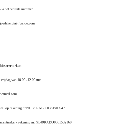
. Via het centrale nummer.
degoedeherder@yahoo.com
iesecretariaat
rijdag van 10.00 -12.00 uur.
@hotmail.com
ies
op rekening nr.NL 36 RABO 0361500947
 Laurentiuskerk rekening nr. NL49RABO0361502168