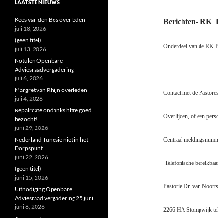
LAATSTE NIEUWS
Kees van den Bos overleden
Berichten- RK
juli 18, 2026
(geen titel)
Onderdeel van de RK P
juli 13, 2026
Notulen Openbare
Adviesraadvergadering
juli 6, 2026
Margret van Rhijn overleden
Contact met de Pastores,
juli 4, 2026
Repaircafé ondanks hitte goed
Overlijden, of een pers
bezocht!
juni 29, 2026
Nederland Tunesië niet in het
Centraal meldingsnum
Dorpspunt
juni 22, 2026
Telefonische bereikbaa
(geen titel)
juni 15, 2026
Pastorie Dr. van Noorts
Uitnodiging Openbare
Adviesraad vergadering 25 juni
juni 8, 2026
2266 HA Stompwijk te