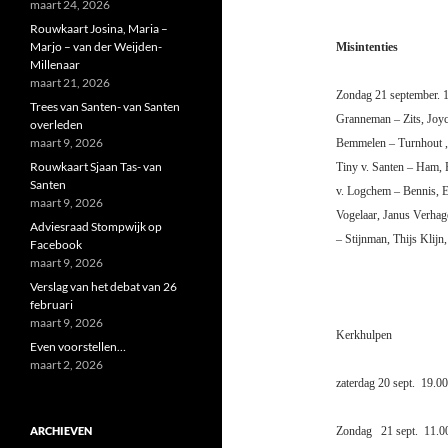
maart 24, 2026
Rouwkaart Josina, Maria –
Marjo – van der Weijden-
Misintenties
Millenaar
maart 21, 2026
Zondag 21 september. 1
Trees van Santen- van Santen
Granneman – Zits, Joyc
overleden
maart 9, 2026
Bemmelen – Turnhout , 
Rouwkaart Sjaan Tas- van
Tiny v. Santen – Ham, 
Santen
v. Logchem – Bennis, E
maart 9, 2026
Vogelaar, Janus Verhag
Adviesraad Stompwijk op
– Stijnman, Thijs Klijn
Facebook
maart 9, 2026
Verslag van het debat van 26
februari
maart 9, 2026
Kerkhulpen
Even voorstellen…
maart 2, 2026
zaterdag 20 sept.
19.00
ARCHIEVEN
Zondag
21 sept.
11.0