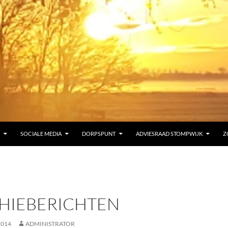
SOCIALE MEDIA
DORPSPUNT
ADVIESRAAD STOMPWIJK
Z
HIEBERICHTEN
2014
ADMINISTRATOR