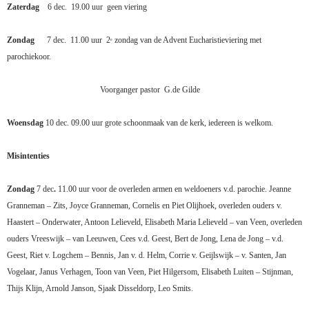
Zaterdag
6 dec.
19.00 uur
geen viering
Zondag
7 dec.
11.00 uur
2
zondag van de Advent Eucharistieviering
met
e
parochiekoor.
Voorganger pastor
G.de Gilde
Woensdag
10 dec. 09.00 uur grote schoonmaak van de kerk,
iedereen is welkom.
Misintenties
Zondag
7 dec
.
11.00 uur voor de overleden armen en weldoeners v.d. parochie. Jeanne
Granneman – Zits, Joyce Granneman, Cornelis en Piet Olijhoek, overleden ouders v.
Haastert – Onderwater, Antoon Lelieveld, Elisabeth Maria Lelieveld – van Veen, overleden
ouders Vreeswijk – van Leeuwen, Cees v.d. Geest, Bert de Jong, Lena de Jong – v.d.
Geest, Riet v. Logchem – Bennis,
Jan v. d. Helm, Corrie v. Geijlswijk – v. Santen, Jan
Vogelaar, Janus Verhagen, Toon van Veen, Piet Hilgersom, Elisabeth Luiten – Stijnman,
Thijs Klijn, Arnold Janson, Sjaak Disseldorp, Leo Smits.