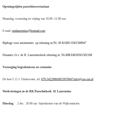
Openingstijden parochiesecretariaat
Maandag, woensdag en vrijdag van 10.00 -12.00 uur.
E-mail:
sintlaurentius@hotmail.com
Bijdrage voor misintenties
op rekening nr.NL 36 RABO 0361500947
Donaties t.b.v. de H. Laurentiuskerk rekening nr. NL49RABO0361502168
Verzorging begrafenissen en crematies
De heer C.G J. Onderwater, tel.
079-3422906/0655976947/
info@cuo-zm.nl
Weekvieringen in de RK Parochiekerk
H. Laurentius
Dinsdag
2 dec.
20.00 uur
bijeenkomst van de Wijkcontacten