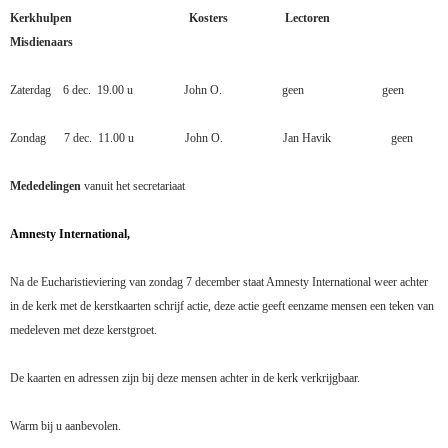
Kerkhulpen
Kosters
Lectoren
Misdienaars
Zaterdag
6 dec.
19.00 u
John O.
geen
geen
Zondag
7 dec.
11.00 u
John O.
Jan Havik
geen
Mededelingen
vanuit het secretariaat
Amnesty International,
Na de Eucharistieviering van zondag 7 december staat Amnesty International weer achter
in de kerk met de kerstkaarten schrijf actie, deze actie geeft eenzame mensen een teken van
medeleven met deze kerstgroet.
De kaarten en adressen zijn bij deze mensen achter in de kerk verkrijgbaar.
Warm bij u aanbevolen.