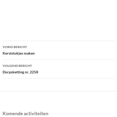
Bericht
VORIG BERICHT
navigatie
Kerststukjes maken
VOLGEND BERICHT
Dorpsketting nr. 2258
Komende activiteiten