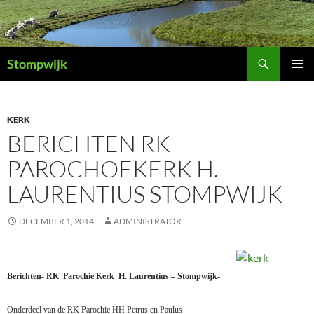
Ga
naar
de
Zoeken
inhoud
Stompwijk
PRIMAI
MENU
KERK
BERICHTEN RK
PAROCHOEKERK H.
LAURENTIUS STOMPWIJK
DECEMBER 1, 2014
ADMINISTRATOR
Berichten- RK
Parochie Kerk
H. Laurentius – Stompwijk-
Onderdeel van de RK Parochie HH Petrus en Paulus