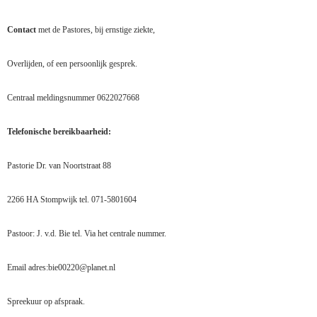
Contact
met de Pastores,
bij ernstige ziekte,
Overlijden, of een persoonlijk gesprek.
Centraal meldingsnummer
0622027668
Telefonische bereikbaarheid:
Pastorie Dr. van Noortstraat 88
2266 HA Stompwijk tel. 071-5801604
Pastoor: J. v.d. Bie tel. Via het centrale nummer.
Email adres:bie00220@planet.nl
Spreekuur op afspraak.