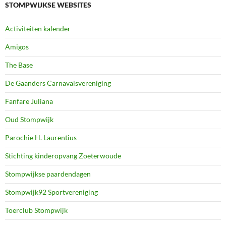
STOMPWIJKSE WEBSITES
Activiteiten kalender
Amigos
The Base
De Gaanders Carnavalsvereniging
Fanfare Juliana
Oud Stompwijk
Parochie H. Laurentius
Stichting kinderopvang Zoeterwoude
Stompwijkse paardendagen
Stompwijk92 Sportvereniging
Toerclub Stompwijk