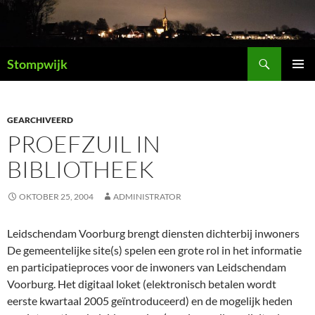
Ga
naar
de
Zoeken
inhoud
Stompwijk
PRIMAI
MENU
GEARCHIVEERD
PROEFZUIL IN
BIBLIOTHEEK
OKTOBER 25, 2004
ADMINISTRATOR
Leidschendam Voorburg brengt diensten dichterbij inwoners
De gemeentelijke site(s) spelen een grote rol in het informatie
en participatieproces voor de inwoners van Leidschendam
Voorburg. Het digitaal loket (elektronisch betalen wordt
eerste kwartaal 2005 geïntroduceerd) en de mogelijk heden