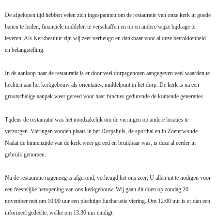
De afgelopen tijd hebben velen zich ingespannen om de restauratie van onze kerk in goede
banen te leiden, financiële middelen te verschaffen en op en andere wijze bijdrage te
leveren. Als Kerkbestuur zijn wij zeer verheugd en dankbaar voor al deze betrokkenheid
en belangstelling.
In de aanloop naar de restauratie is er door veel dorpsgenoten aangegeven veel waarden te
hechten aan het kerkgebouw als oriëntatie-, middelpunt in het dorp. De kerk is na een
grootschalige aanpak weer gereed voor haar functies gedurende de komende generaties.
Tijdens de restauratie was het noodzakelijk om de vieringen op andere locaties te
verzorgen. Vieringen vonden plaats in het Dorpshuis, de sporthal en in Zoeterwoude.
Nadat de binnenzijde van de kerk weer gereed en bruikbaar was, is deze al eerder in
gebruik genomen.
Nu de restauratie nagenoeg is afgerond, verheugd het ons zeer, U allen uit te nodigen voor
een feestelijke heropening van ons kerkgebouw. Wij gaan dit doen op zondag 20
november met om 10:00 uur een plechtige Eucharistie viering. Om 12:00 uur is er dan een
informeel gedeelte, welke om 13:30 uur eindigt.