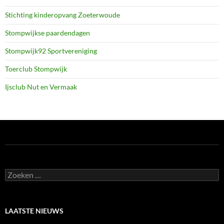
Stichting kinderopvang Zoeterwoude
Stompwijkse paardendagen
Stompwijk92 Sportvereniging
Toerclub Stompwijk
Ijsclub Nut en Vermaak
Zoeken
naar:
LAATSTE NIEUWS