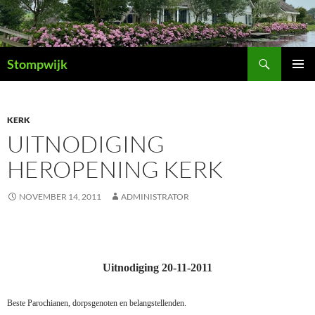
Ga
naar
de
Zoeken
inhoud
Stompwijk
PRIMAI
MENU
KERK
UITNODIGING
HEROPENING KERK
NOVEMBER 14, 2011
ADMINISTRATOR
Uitnodiging 20-11-2011
Beste Parochianen, dorpsgenoten en belangstellenden.