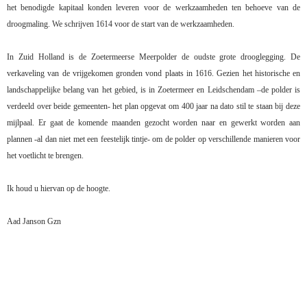
het benodigde kapitaal konden leveren voor de werkzaamheden ten behoeve van de
droogmaling. We schrijven 1614 voor de start van de werkzaamheden.
In Zuid Holland is de Zoetermeerse Meerpolder de oudste grote drooglegging. De
verkaveling van de vrijgekomen gronden vond plaats in 1616. Gezien het historische en
landschappelijke belang van het gebied, is in Zoetermeer en Leidschendam –de polder is
verdeeld over beide gemeenten- het plan opgevat om 400 jaar na dato stil te staan bij deze
mijlpaal. Er gaat de komende maanden gezocht worden naar en gewerkt worden aan
plannen -al dan niet met een feestelijk tintje- om de polder op verschillende manieren voor
het voetlicht te brengen.
Ik houd u hiervan op de hoogte.
Aad Janson Gzn