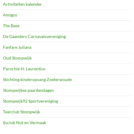
Activiteiten kalender
Amigos
The Base
De Gaanders Carnavalsvereniging
Fanfare Juliana
Oud Stompwijk
Parochie H. Laurentius
Stichting kinderopvang Zoeterwoude
Stompwijkse paardendagen
Stompwijk92 Sportvereniging
Toerclub Stompwijk
Ijsclub Nut en Vermaak