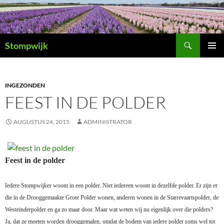
Ga
naar
de
Zoeken
inhoud
Stompwijk
PRIMAI
MENU
INGEZONDEN
FEEST IN DE POLDER
AUGUSTUS 24, 2015
ADMINISTRATOR
Feest in de polder
Iedere Stompwijker woont in een polder. Niet iedereen woont in dezelfde polder. Er zijn er
die in de Drooggemaakte Grote Polder wonen, anderen wonen in de Starrevaartspolder, de
Westeinderpolder en ga zo maar door. Maar wat weten wij nu eigenlijk over die polders?
Ja, dat ze moeten worden drooggemalen, omdat de bodem van iedere polder soms wel tot