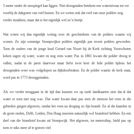
5 meter onder de zeespiegel kan liggen. Niet droogmalen betekent een waterniveau tot ver
voorbij de dakgoten van veel huizen. En we weten ook dat veel van onze polders nog
verder inzakken, maar dat is het eigenlijk wel zo’n beetje.
Wat weten wij dan eigenlijk weinig over de geschiedenis van de polders waarin wij
wonen. Zo zijn sommige Stompwijkse polders eigenlijk pas recent polders geworden.
Toen de ouders van de jonge knul Gerard van Noort bij de Kerk richting Voorschoten
keken zagen zij water, water en nog eens water. Pas in 1861 kwam die polder droog te
vallen, nadat in de jaren daarvoor maar liefst twee keer de hele polder tijdens het
droogmalen weer was volgelopen na dijkdoorbraken. En de polder waarin de kerk staat,
werd pas in 1773 drooggemalen.
Als we verder teruggaan in de tijd dan kunnen we op oude landkaarten zien dat al dat
water er toen niet nog was. Dat water kwam daar pas toen de mensen het veen in die
gebieden gingen afgraven, omdat het veen na droging zo fijn brandt. En al die haarden in
de grote steden, Delft, Leiden, Den Haag moesten natuurlijk wel brandstof hebben. En een
deel van die brandstof kwam uit Stompwijk. Het afgraven, tot metersdiep, hield pas op
toen er niks meer af te graven viel.