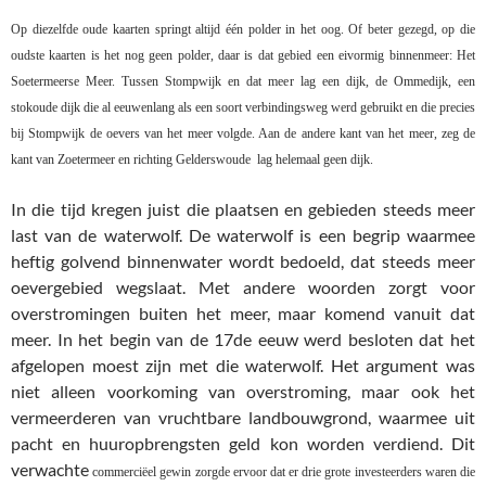
Op diezelfde oude kaarten springt altijd één polder in het oog. Of beter gezegd, op die
oudste kaarten is het nog geen polder, daar is dat gebied een eivormig binnenmeer: Het
Soetermeerse Meer. Tussen Stompwijk en dat meer lag een dijk, de Ommedijk, een
stokoude dijk die al eeuwenlang als een soort verbindingsweg werd gebruikt en die precies
bij Stompwijk de oevers van het meer volgde. Aan de andere kant van het meer, zeg de
kant van Zoetermeer en richting Gelderswoude
lag helemaal geen dijk.
In die tijd kregen juist die plaatsen en gebieden steeds meer
last van de waterwolf. De waterwolf is een begrip waarmee
heftig golvend binnenwater wordt bedoeld, dat steeds meer
oevergebied wegslaat. Met andere woorden zorgt voor
overstromingen buiten het meer, maar komend vanuit dat
meer. In het begin van de 17de eeuw werd besloten dat het
afgelopen moest zijn met die waterwolf. Het argument was
niet alleen voorkoming van overstroming, maar ook het
vermeerderen van vruchtbare landbouwgrond, waarmee uit
pacht en huuropbrengsten geld kon worden verdiend. Dit
verwachte
commerciëel gewin zorgde ervoor dat er drie grote investeerders waren die