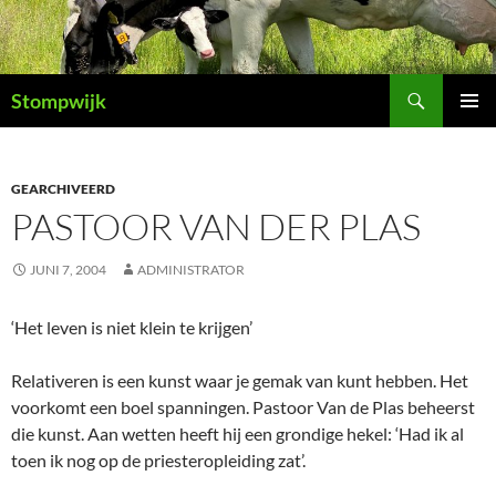
Ga
naar
de
Zoeken
inhoud
Stompwijk
PRIMAI
MENU
GEARCHIVEERD
PASTOOR VAN DER PLAS
JUNI 7, 2004
ADMINISTRATOR
‘Het leven is niet klein te krijgen’
Relativeren is een kunst waar je gemak van kunt hebben. Het
voorkomt een boel spanningen. Pastoor Van de Plas beheerst
die kunst. Aan wetten heeft hij een grondige hekel: ‘Had ik al
toen ik nog op de priesteropleiding zat’.