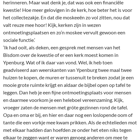
herinneren. Maar wat denk je, dat was ook een financiële
kwestie! Hoe meer gelovigen in de kerk, hoe beter het is voor
het collectezakje. En dat die moskeeën zo vol zitten, nou dat
valt reuze mee hoor! Kijk, kerken zijn in wezen
ontmoetingsplaatsen en zo’n moskee vervult gewoon een
sociale functie.’
‘Ik had ooit, als deken, een gesprek met mensen van het
Bisdom over de kwestie of er een kerk moest komen in
Ypenburg. Wat of ik daar van vond. Wel, ik heb toen
geadviseerd aan weerskanten van Ypenburg twee maal twee
huizen te kopen, de muren er tussenuit te breken zodat je een
mooie grote ruimte krijgt en aldaar de bijbel open op tafel te
leggen. Dan heb je een fijne ontmoetingsplaats voor mensen
en daarmee voorkom je een heleboel vereenzaming. Kijk,
vroeger zaten de mensen met gróte gezinnen rond de tafel.
Opa en oma er bij, en hier en daar nog een loslopende oom of
tante die een vorkje mee kwam prikken. Als de echtelieden mot
met elkaar hadden dan hoefden ze onder het eten niks tegen
elkaar te zeggen want er waren genoeg anderen om mee te