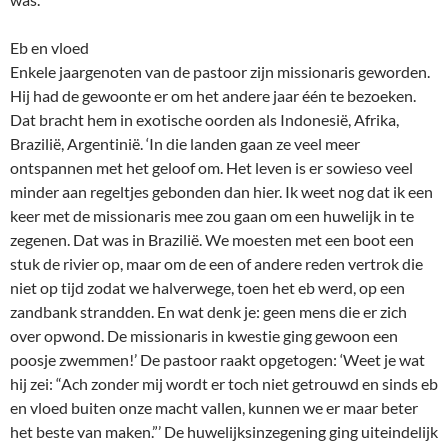
Eb en vloed
Enkele jaargenoten van de pastoor zijn missionaris geworden.
Hij had de gewoonte er om het andere jaar één te bezoeken.
Dat bracht hem in exotische oorden als Indonesië, Afrika,
Brazilië, Argentinië. ‘In die landen gaan ze veel meer
ontspannen met het geloof om. Het leven is er sowieso veel
minder aan regeltjes gebonden dan hier. Ik weet nog dat ik een
keer met de missionaris mee zou gaan om een huwelijk in te
zegenen. Dat was in Brazilië. We moesten met een boot een
stuk de rivier op, maar om de een of andere reden vertrok die
niet op tijd zodat we halverwege, toen het eb werd, op een
zandbank strandden. En wat denk je: geen mens die er zich
over opwond. De missionaris in kwestie ging gewoon een
poosje zwemmen!’ De pastoor raakt opgetogen: ‘Weet je wat
hij zei: “Ach zonder mij wordt er toch niet getrouwd en sinds eb
en vloed buiten onze macht vallen, kunnen we er maar beter
het beste van maken.”’ De huwelijksinzegening ging uiteindelijk