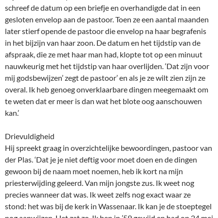
schreef de datum op een briefje en overhandigde dat in een
gesloten envelop aan de pastoor. Toen ze een aantal maanden
later stierf opende de pastoor die envelop na haar begrafenis
in het bijzijn van haar zoon. De datum en het tijdstip van de
afspraak, die ze met haar man had, klopte tot op een minuut
nauwkeurig met het tijdstip van haar overlijden. ‘Dat zijn voor
mij godsbewijzen’ zegt de pastoor’ en als je ze wilt zien zijn ze
overal. Ik heb genoeg onverklaarbare dingen meegemaakt om
te weten dat er meer is dan wat het blote oog aanschouwen
kan.’
Drievuldigheid
Hij spreekt graag in overzichtelijke bewoordingen, pastoor van
der Plas. ‘Dat je je niet deftig voor moet doen en de dingen
gewoon bij de naam moet noemen, heb ik kort na mijn
priesterwijding geleerd. Van mijn jongste zus. Ik weet nog
precies wanneer dat was. Ik weet zelfs nog exact waar ze
stond: het was bij de kerk in Wassenaar. Ik kan je de stoeptegel
nog aanwijzen. Het zat zo. Ik ben in ’59 gewijd en had op 24 mei