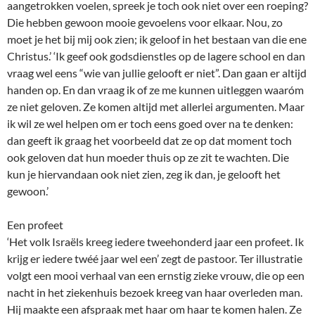
aangetrokken voelen, spreek je toch ook niet over een roeping?
Die hebben gewoon mooie gevoelens voor elkaar. Nou, zo
moet je het bij mij ook zien; ik geloof in het bestaan van die ene
Christus.’ ‘Ik geef ook godsdienstles op de lagere school en dan
vraag wel eens “wie van jullie gelooft er niet”. Dan gaan er altijd
handen op. En dan vraag ik of ze me kunnen uitleggen waaróm
ze niet geloven. Ze komen altijd met allerlei argumenten. Maar
ik wil ze wel helpen om er toch eens goed over na te denken:
dan geeft ik graag het voorbeeld dat ze op dat moment toch
ook geloven dat hun moeder thuis op ze zit te wachten. Die
kun je hiervandaan ook niet zien, zeg ik dan, je gelooft het
gewoon.’
Een profeet
‘Het volk Israëls kreeg iedere tweehonderd jaar een profeet. Ik
krijg er iedere twéé jaar wel een’ zegt de pastoor. Ter illustratie
volgt een mooi verhaal van een ernstig zieke vrouw, die op een
nacht in het ziekenhuis bezoek kreeg van haar overleden man.
Hij maakte een afspraak met haar om haar te komen halen. Ze