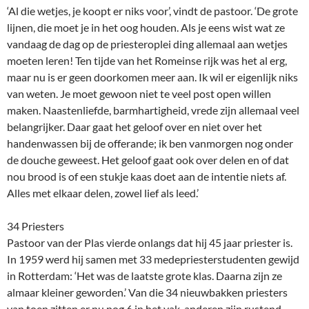
‘Al die wetjes, je koopt er niks voor’, vindt de pastoor. ‘De grote
lijnen, die moet je in het oog houden. Als je eens wist wat ze
vandaag de dag op de priesteroplei ding allemaal aan wetjes
moeten leren! Ten tijde van het Romeinse rijk was het al erg,
maar nu is er geen doorkomen meer aan. Ik wil er eigenlijk niks
van weten. Je moet gewoon niet te veel post open willen
maken. Naastenliefde, barmhartigheid, vrede zijn allemaal veel
belangrijker. Daar gaat het geloof over en niet over het
handenwassen bij de offerande; ik ben vanmorgen nog onder
de douche geweest. Het geloof gaat ook over delen en of dat
nou brood is of een stukje kaas doet aan de intentie niets af.
Alles met elkaar delen, zowel lief als leed.’
34 Priesters
Pastoor van der Plas vierde onlangs dat hij 45 jaar priester is.
In 1959 werd hij samen met 33 medepriesterstudenten gewijd
in Rotterdam: ‘Het was de laatste grote klas. Daarna zijn ze
almaar kleiner geworden.’ Van die 34 nieuwbakken priesters
van toen zitten er nu nog 6 in het vak, anderen zijn rustend.