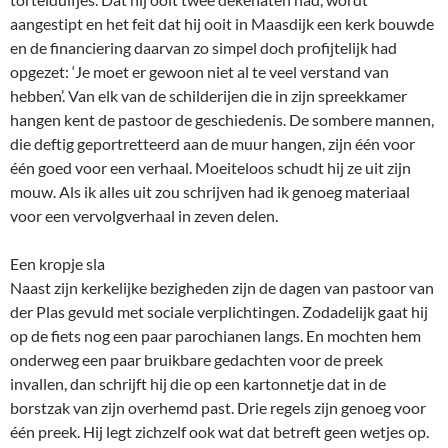
aangestipt en het feit dat hij ooit in Maasdijk een kerk bouwde
en de financiering daarvan zo simpel doch profijtelijk had
opgezet: ‘Je moet er gewoon niet al te veel verstand van
hebben’. Van elk van de schilderijen die in zijn spreekkamer
hangen kent de pastoor de geschiedenis. De sombere mannen,
die deftig geportretteerd aan de muur hangen, zijn één voor
één goed voor een verhaal. Moeiteloos schudt hij ze uit zijn
mouw. Als ik alles uit zou schrijven had ik genoeg materiaal
voor een vervolgverhaal in zeven delen.
Een kropje sla
Naast zijn kerkelijke bezigheden zijn de dagen van pastoor van
der Plas gevuld met sociale verplichtingen. Zodadelijk gaat hij
op de fiets nog een paar parochianen langs. En mochten hem
onderweg een paar bruikbare gedachten voor de preek
invallen, dan schrijft hij die op een kartonnetje dat in de
borstzak van zijn overhemd past. Drie regels zijn genoeg voor
één preek. Hij legt zichzelf ook wat dat betreft geen wetjes op.