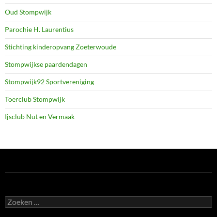
Oud Stompwijk
Parochie H. Laurentius
Stichting kinderopvang Zoeterwoude
Stompwijkse paardendagen
Stompwijk92 Sportvereniging
Toerclub Stompwijk
Ijsclub Nut en Vermaak
Zoeken
naar: